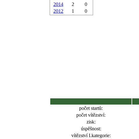
2014
2
0
2012
1
0
počet startů:
počet vítězství:
zisk:
úspěšnost:
vítězství I.kategorie: