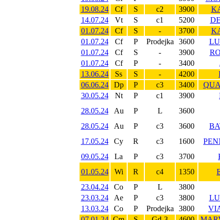
19.08.24
Cf
S
c2
3900
KA
14.07.24
Vt
S
c1
5200
DE
01.07.24
Cf
S
-
3700
KA
01.07.24
Cf
P
Prodejka
3600
LU
01.07.24
Cf
S
-
3900
RO
01.07.24
Cf
P
-
3400
13.06.24
Ss
S
-
4200
06.06.24
Dp
P
c3
3400
QUA
30.05.24
Nt
P
c1
3900
28.05.24
Au
P
L
3600
28.05.24
Au
P
c3
3600
BA
17.05.24
Cy
R
c3
1600
PEN
09.05.24
La
P
c3
3700
01.05.24
Wi
R
c4
1350
23.04.24
Co
P
L
3800
23.03.24
Ae
P
c3
3800
LU
13.03.24
Co
P
Prodejka
3800
VI
07.01.24
Cm
S
Gd-3
4600
MARV