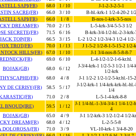
STELL SAPI(FR)
68.0
1 / 10
J-1-2-3-2-5-1
STIN SACRE(FR)
66.0
3 / 10
B-hl.-krk-1 1/2-4-20-2 1/
STELL SAPI(FR)
66.0
1 / 8
B-nos-1-krk-3-5-nos
CKY DREAM(FR)
70.0
2 / 15
L-5-krk-3/4-5-5-3 1/2
SE SECRETE(FR)
71.5
6 / 16
B-krk-3/4-1/2-hl.-2-3-krk-
JACK TOP(FR)
66.5
3 / 15
L-2 1/2-2 1/2-3/4-3 1/2-4 1/2-
FOX TROT(FR)
70.0
1 / 13
J 1-5-2 1/2-8-1-5-15-2 1/2-
NTOCK HILLS(FR)
67.0
1 / 10
J-1 3/4-nos-8-5-8-8-7
REDNECK(FR)
69.0
6 / 10
L-4-1/2-1/2-1-6-kr.hl.
J-3/4-krk-1 1/2-5-3 1/2-1 1/4-
BOJAK(GB)
68.0
6 / 12
1/2-krk
THYSCAPHE(FR)
68.0
4 / 8
J-1 1/2-2 1/2-1/2-5-kr.hl.-15-
J-1/2-krk-1 1/4-krk-krk-hl.-hl.
NY DE CERISY(FR)
58.5
5 / 17
1/4
KARASTIC(FR)
71.0
2 / 8
L-5-1-4-krk-8-8
J-1 1/4-hl.-1-3/4-3/4-1 1/4-1/2-h
EL BNOUD(IRE)
59.5
1 / 12
4
BOJAK(GB)
65.0
4 / 9
J-1 1/2-krk-3 1/2-1/2-4 1/2-k
CKY DREAM(FR)
68.0
4 / 12
L-2-5-5-8
A DOLOROSA(FR)
71.0
3 / 9
VL-10-krk-1 3/4-8-20
EL DE CERISY(FR)
66.0
1 / 16
L-3-1/2-1 1/2-6-hl.-2-3/4-7