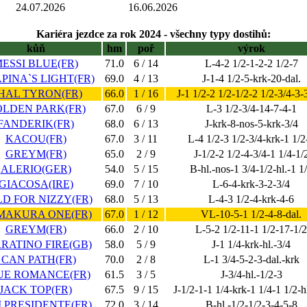
24.07.2026
16.06.2026
Kariéra jezdce za rok 2024 - všechny typy dostihů:
kůň
hm
poř
výrok
ESSI BLUE(FR)
71.0
6 / 14
L-4-2 1/2-1-2-2 1/2-7
PINA`S LIGHT(FR)
69.0
4 / 13
J-1-4 1/2-5-krk-20-dal.
HAL TYRON(FR)
66.0
1 / 16
J-1 1/2-2 1/2-1/2-2 1/2-3/4-3-
LDEN PARK(FR)
67.0
6 / 9
L-3 1/2-3/4-14-7-4-1
FANDERIK(FR)
68.0
6 / 13
J-krk-8-nos-5-krk-3/4
KACOU(FR)
67.0
3 / 11
L-4 1/2-3 1/2-3/4-krk-1 1/2
GREYM(FR)
65.0
2 / 9
J-1/2-2 1/2-4-3/4-1 1/4-1/
ALERIO(GER)
54.0
5 / 15
B-hl.-nos-1 3/4-1/2-hl.-1 1
GIACOSA(IRE)
69.0
7 / 10
L-6-4-krk-3-2-3/4
D FOR NIZZY(FR)
68.0
5 / 13
L-4-3 1/2-4-krk-4-6
MAKURA ONE(FR)
67.0
1 / 12
VL-10-5-1 1/2-4-8-dal.
GREYM(FR)
66.0
2 / 10
L-5-2 1/2-11-1 1/2-17-1/2
RATINO FIRE(GB)
58.0
5 / 9
J-1 1/4-krk-hl.-3/4
I CAN PATH(FR)
70.0
2 / 8
L-1 3/4-5-2-3-dal.-krk
UE ROMANCE(FR)
61.5
3 / 5
J-3/4-hl.-1/2-3
JACK TOP(FR)
67.5
9 / 15
J-1/2-1-1 1/4-krk-1 1/4-1 1/2-h
 PRESIDENTE(FR)
72.0
3 / 14
B-hl.-1/2-1/2-3-4-5-8