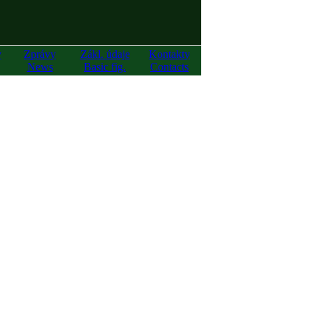
y
Zprávy
Zákl. údaje
Kontakty
News
Basic fig.
Contacts