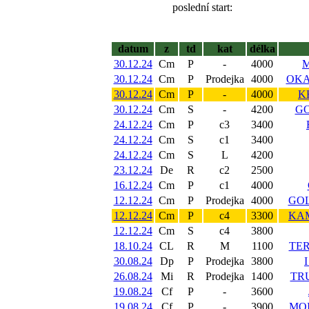
poslední start:
datum
z
td
kat
délka
30.12.24
Cm
P
-
4000
M
30.12.24
Cm
P
Prodejka
4000
OKA
30.12.24
Cm
P
-
4000
K
30.12.24
Cm
S
-
4200
GO
24.12.24
Cm
P
c3
3400
24.12.24
Cm
S
c1
3400
24.12.24
Cm
S
L
4200
23.12.24
De
R
c2
2500
16.12.24
Cm
P
c1
4000
12.12.24
Cm
P
Prodejka
4000
GOL
12.12.24
Cm
P
c4
3300
KA
12.12.24
Cm
S
c4
3800
18.10.24
CL
R
M
1100
TER
30.08.24
Dp
P
Prodejka
3800
26.08.24
Mi
R
Prodejka
1400
TR
19.08.24
Cf
P
-
3600
19.08.24
Cf
P
-
3900
MOI