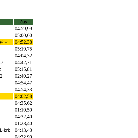
čas
04:59,99
05:00,60
3/4-4
04:52,38
05:19,75
04:04,32
-7
04:42,71
2
05:15,81
/2
02:40,27
04:54,47
04:54,33
04:02,58
04:35,62
01:10,50
04:32,40
01:28,40
l.-krk
04:13,40
04:32,90