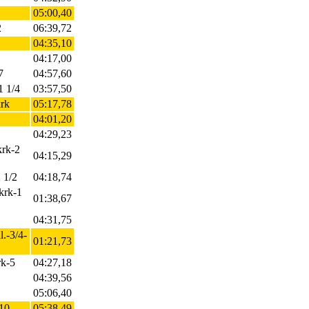
05:00,40
2
06:39,72
04:35,10
04:17,00
7
04:57,60
1 1/4
03:57,50
krk
05:17,78
04:01,20
04:29,23
krk-2
04:15,29
2 1/2
04:18,74
-krk-1
01:38,67
04:31,75
l.-3/4-
01:21,73
rk-5
04:27,18
04:39,56
05:06,40
-10
05:38,49