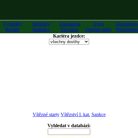
Výsledky
Statistiky
Legislativa
Avíza
Dokument
Results
Statistics
Decision
Foreign starts
Documents
Kariéra jezdce:
Vítězné starty
Vítězství I. kat.
Sankce
Vyhledat v databázi:
zadejte alespoň 2 znaky