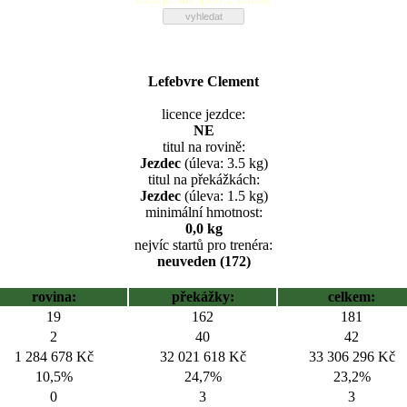
Lefebvre Clement
licence jezdce:
NE
titul na rovině:
Jezdec
(úleva: 3.5 kg)
titul na překážkách:
Jezdec
(úleva: 1.5 kg)
minimální hmotnost:
0,0 kg
nejvíc startů pro trenéra:
neuveden (172)
rovina:
překážky:
celkem:
19
162
181
2
40
42
1 284 678 Kč
32 021 618 Kč
33 306 296 Kč
10,5%
24,7%
23,2%
0
3
3