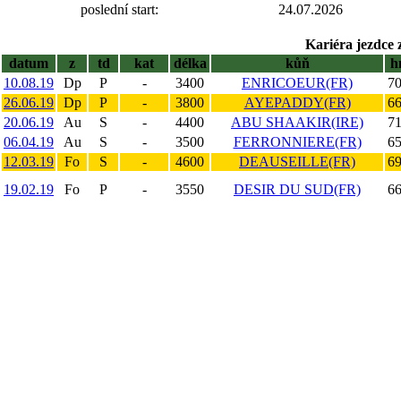
poslední start:
24.07.2026
Kariéra jezdce 
datum
z
td
kat
délka
kůň
h
10.08.19
Dp
P
-
3400
ENRICOEUR(FR)
70
26.06.19
Dp
P
-
3800
AYEPADDY(FR)
66
20.06.19
Au
S
-
4400
ABU SHAAKIR(IRE)
71
06.04.19
Au
S
-
3500
FERRONNIERE(FR)
65
12.03.19
Fo
S
-
4600
DEAUSEILLE(FR)
69
19.02.19
Fo
P
-
3550
DESIR DU SUD(FR)
66