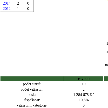
2014
2
0
2012
1
0
ne
rovina:
počet startů:
19
počet vítězství:
2
zisk:
1 284 678 Kč
úspěšnost:
10,5%
vítězství I.kategorie:
0