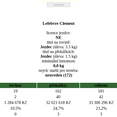
Lefebvre Clement
licence jezdce:
NE
titul na rovině:
Jezdec
(úleva: 3.5 kg)
titul na překážkách:
Jezdec
(úleva: 1.5 kg)
minimální hmotnost:
0,0 kg
nejvíc startů pro trenéra:
neuveden (172)
rovina:
překážky:
celkem:
19
162
181
2
40
42
1 284 678 Kč
32 021 618 Kč
33 306 296 Kč
10,5%
24,7%
23,2%
0
3
3