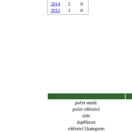
2014
2
0
2012
1
0
počet startů:
počet vítězství:
zisk:
úspěšnost:
vítězství I.kategorie: