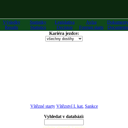
Výsledky
Statistiky
Legislativa
Avíza
Dokument
Results
Statistics
Decision
Foreign starts
Documents
Kariéra jezdce:
Vítězné starty
Vítězství I. kat.
Sankce
Vyhledat v databázi:
zadejte alespoň 2 znaky