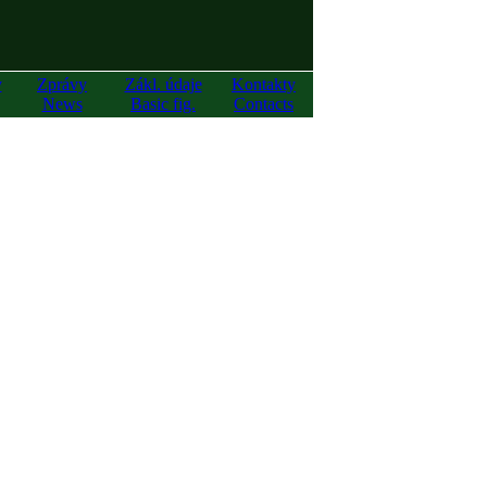
y
Zprávy
Zákl. údaje
Kontakty
News
Basic fig.
Contacts