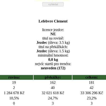
Lefebvre Clement
licence jezdce:
NE
titul na rovině:
Jezdec
(úleva: 3.5 kg)
titul na překážkách:
Jezdec
(úleva: 1.5 kg)
minimální hmotnost:
0,0 kg
nejvíc startů pro trenéra:
neuveden (172)
rovina:
překážky:
celkem:
19
162
181
2
40
42
1 284 678 Kč
32 021 618 Kč
33 306 296 Kč
10,5%
24,7%
23,2%
0
3
3