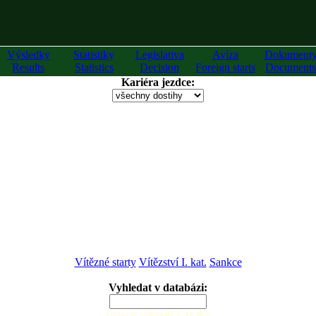
Výsledky
Statistiky
Legislativa
Avíza
Dokument
Results
Statistics
Decision
Foreign starts
Documents
Kariéra jezdce:
Vítězné starty
Vítězství I. kat.
Sankce
Vyhledat v databázi:
zadejte alespoň 2 znaky