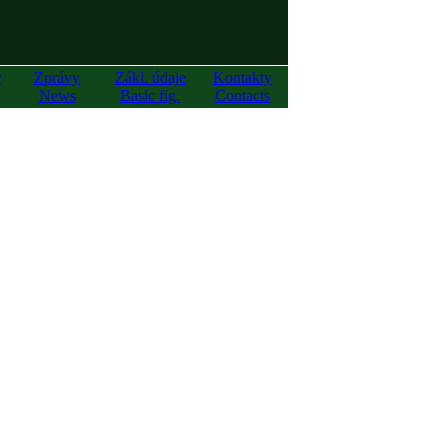
y
Zprávy
Zákl. údaje
Kontakty
News
Basic fig.
Contacts