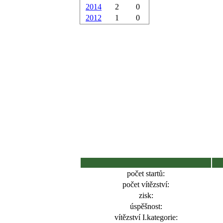
2014
2
0
2012
1
0
počet startů:
počet vítězství:
zisk:
úspěšnost:
vítězství I.kategorie: