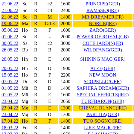
21.06.22
Sc
R
c2
1600
PRINCIPE(GER)
21.06.22
Sc
R
c3
2400
RAMSSIO(IRE)
21.06.22
Sc
R
M
1400
MR DREAMER(FR)
19.06.22
Ma
R
Gd-3
2000
NORGE(IRE)
05.06.22
Ho
R
F
1600
ZARO(GER)
01.06.22
Sc
R
-
2000
POWER OF ROYAL(GB)
30.05.22
Ss
R
c2
3000
COTE JARDIN(FR)
26.05.22
Bb
R
B
2000
WILDFANG(GER)
20.05.22
Hn
R
E
1600
SHINING MAC(GER)
20.05.22
Hn
R
D
1900
ATZE(GER)
15.05.22
Ho
R
F
2200
NEW MOON
07.05.22
Dr
R
D
1400
SCOPELLO(GER)
01.05.22
Mü
R
D
1400
SAPHIRA DREAM(GER)
01.05.22
Mü
R
E
1600
SPECIAL EFFECTS(IRE)
23.04.22
Mg
R
E
2050
TURFBARON(GER)
23.04.22
Mg
R
E
1300
CHEVAL BLANC(IRE)
23.04.22
Mg
R
D
1300
PARTITA(GER)
17.04.22
Ho
R
F
1400
TUO SOGNO(IRE)
18.03.22
Fo
R
-
1400
LIKE MAGIC(FR)