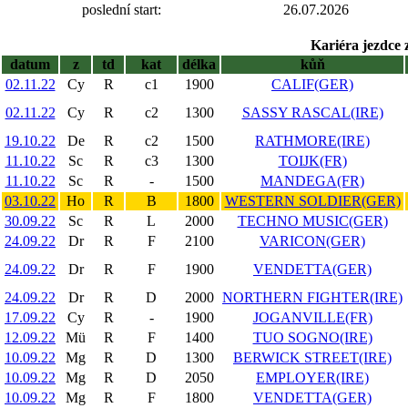
poslední start:
26.07.2026
Kariéra jezdce 
datum
z
td
kat
délka
kůň
02.11.22
Cy
R
c1
1900
CALIF(GER)
02.11.22
Cy
R
c2
1300
SASSY RASCAL(IRE)
19.10.22
De
R
c2
1500
RATHMORE(IRE)
11.10.22
Sc
R
c3
1300
TOIJK(FR)
11.10.22
Sc
R
-
1500
MANDEGA(FR)
03.10.22
Ho
R
B
1800
WESTERN SOLDIER(GER)
30.09.22
Sc
R
L
2000
TECHNO MUSIC(GER)
24.09.22
Dr
R
F
2100
VARICON(GER)
24.09.22
Dr
R
F
1900
VENDETTA(GER)
24.09.22
Dr
R
D
2000
NORTHERN FIGHTER(IRE)
17.09.22
Cy
R
-
1900
JOGANVILLE(FR)
12.09.22
Mü
R
F
1400
TUO SOGNO(IRE)
10.09.22
Mg
R
D
1300
BERWICK STREET(IRE)
10.09.22
Mg
R
D
2050
EMPLOYER(IRE)
10.09.22
Mg
R
F
1800
VENDETTA(GER)