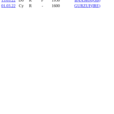
13.03.22
Do
R
F
1950
BAASHA(GB)
01.03.22
Cy
R
-
1600
GURZUF(IRE)