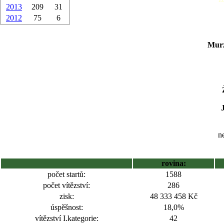
2013
209
31
2012
75
6
Murz
ne
rovina:
počet startů:
1588
počet vítězství:
286
zisk:
48 333 458 Kč
úspěšnost:
18,0%
vítězství I.kategorie:
42