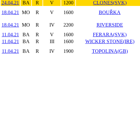
24.04.21
BA
R
V
1200
CLONES(SVK)
18.04.21
MO
R
V
1600
BOUŘKA
18.04.21
MO
R
IV
2200
RIVERSIDE
11.04.21
BA
R
V
1600
FERARA(SVK)
11.04.21
BA
R
III
1600
WICKER STONE(IRE)
11.04.21
BA
R
IV
1900
TOPOLINA(GB)