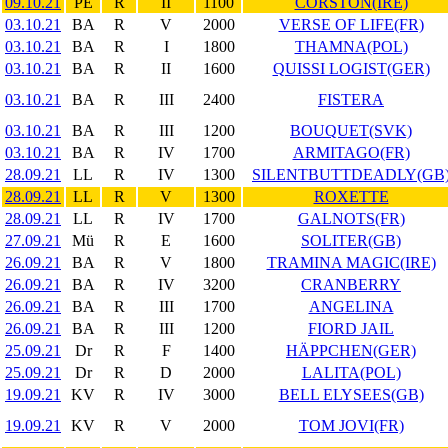
09.10.21
PE
R
II
1100
CORSTON(IRE)
03.10.21
BA
R
V
2000
VERSE OF LIFE(FR)
03.10.21
BA
R
I
1800
THAMNA(POL)
03.10.21
BA
R
II
1600
QUISSI LOGIST(GER)
03.10.21
BA
R
III
2400
FISTERA
03.10.21
BA
R
III
1200
BOUQUET(SVK)
03.10.21
BA
R
IV
1700
ARMITAGO(FR)
28.09.21
LL
R
IV
1300
SILENTBUTTDEADLY(GB
28.09.21
LL
R
V
1300
ROXETTE
28.09.21
LL
R
IV
1700
GALNOTS(FR)
27.09.21
Mü
R
E
1600
SOLITER(GB)
26.09.21
BA
R
V
1800
TRAMINA MAGIC(IRE)
26.09.21
BA
R
IV
3200
CRANBERRY
26.09.21
BA
R
III
1700
ANGELINA
26.09.21
BA
R
III
1200
FIORD JAIL
25.09.21
Dr
R
F
1400
HÄPPCHEN(GER)
25.09.21
Dr
R
D
2000
LALITA(POL)
19.09.21
KV
R
IV
3000
BELL ELYSEES(GB)
19.09.21
KV
R
V
2000
TOM JOVI(FR)