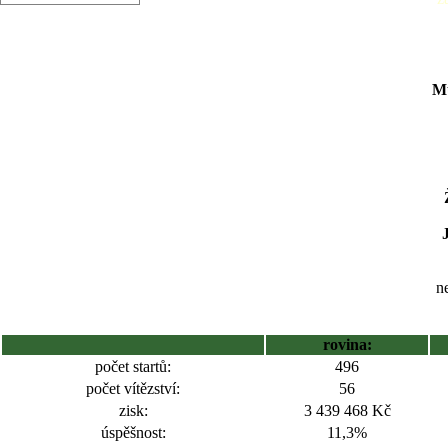
Mu
ne
rovina:
počet startů:
496
počet vítězství:
56
zisk:
3 439 468 Kč
úspěšnost:
11,3%