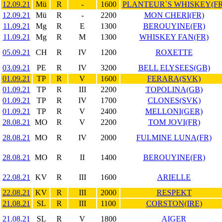
12.09.21
Mü
R
-
1600
PLANTEUR`S WHISKEY(FR
12.09.21
Mü
R
-
2200
MON CHERI(FR)
11.09.21
Mg
R
E
1300
BEROUYINE(FR)
11.09.21
Mg
R
M
1300
WHISKEY FAN(FR)
05.09.21
CH
R
IV
1200
ROXETTE
03.09.21
PE
R
IV
3200
BELL ELYSEES(GB)
01.09.21
TP
R
V
1600
FERARA(SVK)
01.09.21
TP
R
III
2200
TOPOLINA(GB)
01.09.21
TP
R
IV
1700
CLONES(SVK)
01.09.21
TP
R
V
2400
MELLONI(GER)
28.08.21
MO
R
V
2200
TOM JOVI(FR)
28.08.21
MO
R
IV
2000
FULMINE LUNA(FR)
28.08.21
MO
R
II
1400
BEROUYINE(FR)
22.08.21
KV
R
III
1600
ARIELLE
22.08.21
KV
R
III
2000
RESPEKT
21.08.21
SL
R
III
1100
CORSTON(IRE)
21.08.21
SL
R
V
1800
AIGER