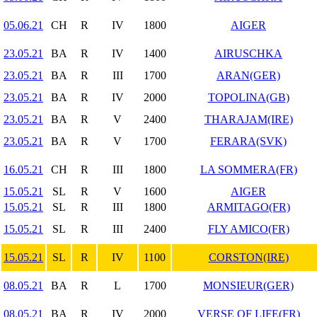
05.06.21
CH
R
IV
1800
AIGER
23.05.21
BA
R
IV
1400
AIRUSCHKA
23.05.21
BA
R
III
1700
ARAN(GER)
23.05.21
BA
R
IV
2000
TOPOLINA(GB)
23.05.21
BA
R
V
2400
THARAJAM(IRE)
23.05.21
BA
R
V
1700
FERARA(SVK)
16.05.21
CH
R
III
1800
LA SOMMERA(FR)
15.05.21
SL
R
V
1600
AIGER
15.05.21
SL
R
III
1800
ARMITAGO(FR)
15.05.21
SL
R
III
2400
FLY AMICO(FR)
15.05.21
SL
R
IV
1100
CORSTON(IRE)
08.05.21
BA
R
L
1700
MONSIEUR(GER)
08.05.21
BA
R
IV
2000
VERSE OF LIFE(FR)