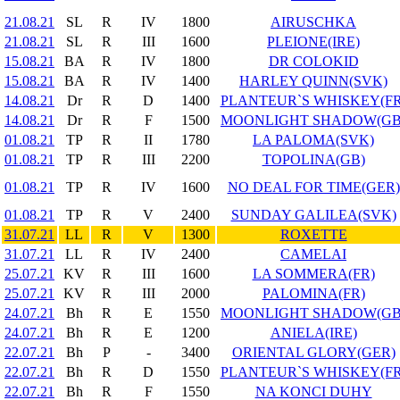
21.08.21
SL
R
IV
1800
AIRUSCHKA
21.08.21
SL
R
III
1600
PLEIONE(IRE)
15.08.21
BA
R
IV
1800
DR COLOKID
15.08.21
BA
R
IV
1400
HARLEY QUINN(SVK)
14.08.21
Dr
R
D
1400
PLANTEUR`S WHISKEY(FR
14.08.21
Dr
R
F
1500
MOONLIGHT SHADOW(GB
01.08.21
TP
R
II
1780
LA PALOMA(SVK)
01.08.21
TP
R
III
2200
TOPOLINA(GB)
01.08.21
TP
R
IV
1600
NO DEAL FOR TIME(GER)
01.08.21
TP
R
V
2400
SUNDAY GALILEA(SVK)
31.07.21
LL
R
V
1300
ROXETTE
31.07.21
LL
R
IV
2400
CAMELAI
25.07.21
KV
R
III
1600
LA SOMMERA(FR)
25.07.21
KV
R
III
2000
PALOMINA(FR)
24.07.21
Bh
R
E
1550
MOONLIGHT SHADOW(GB
24.07.21
Bh
R
E
1200
ANIELA(IRE)
22.07.21
Bh
P
-
3400
ORIENTAL GLORY(GER)
22.07.21
Bh
R
D
1550
PLANTEUR`S WHISKEY(FR
22.07.21
Bh
R
F
1550
NA KONCI DUHY