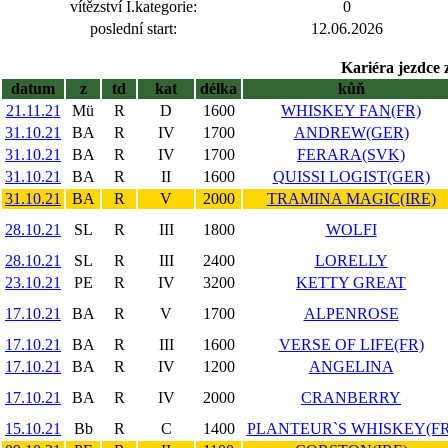
vítězství I.kategorie:
0
poslední start:
12.06.2026
Kariéra jezdce 
datum
z
td
kat
délka
kůň
21.11.21
Mü
R
D
1600
WHISKEY FAN(FR)
31.10.21
BA
R
IV
1700
ANDREW(GER)
31.10.21
BA
R
IV
1700
FERARA(SVK)
31.10.21
BA
R
II
1600
QUISSI LOGIST(GER)
31.10.21
BA
R
V
2000
TRAMINA MAGIC(IRE)
28.10.21
SL
R
III
1800
WOLFI
28.10.21
SL
R
III
2400
LORELLY
23.10.21
PE
R
IV
3200
KETTY GREAT
17.10.21
BA
R
V
1700
ALPENROSE
17.10.21
BA
R
III
1600
VERSE OF LIFE(FR)
17.10.21
BA
R
IV
1200
ANGELINA
17.10.21
BA
R
IV
2000
CRANBERRY
15.10.21
Bb
R
C
1400
PLANTEUR`S WHISKEY(FR