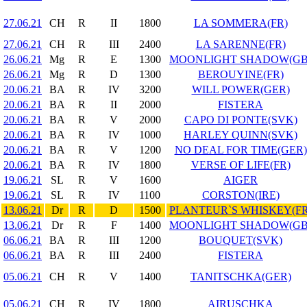
27.06.21
CH
R
II
1800
LA SOMMERA(FR)
27.06.21
CH
R
III
2400
LA SARENNE(FR)
26.06.21
Mg
R
E
1300
MOONLIGHT SHADOW(GB
26.06.21
Mg
R
D
1300
BEROUYINE(FR)
20.06.21
BA
R
IV
3200
WILL POWER(GER)
20.06.21
BA
R
II
2000
FISTERA
20.06.21
BA
R
V
2000
CAPO DI PONTE(SVK)
20.06.21
BA
R
IV
1000
HARLEY QUINN(SVK)
20.06.21
BA
R
V
1200
NO DEAL FOR TIME(GER)
20.06.21
BA
R
IV
1800
VERSE OF LIFE(FR)
19.06.21
SL
R
V
1600
AIGER
19.06.21
SL
R
IV
1100
CORSTON(IRE)
13.06.21
Dr
R
D
1500
PLANTEUR`S WHISKEY(FR
13.06.21
Dr
R
F
1400
MOONLIGHT SHADOW(GB
06.06.21
BA
R
III
1200
BOUQUET(SVK)
06.06.21
BA
R
III
2400
FISTERA
05.06.21
CH
R
V
1400
TANITSCHKA(GER)
05.06.21
CH
R
IV
1800
AIRUSCHKA