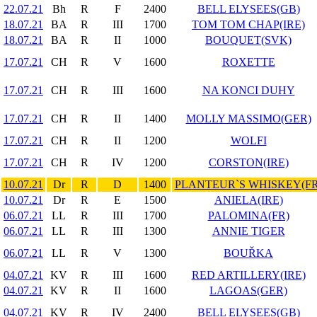
22.07.21
Bh
R
F
2400
BELL ELYSEES(GB)
18.07.21
BA
R
III
1700
TOM TOM CHAP(IRE)
18.07.21
BA
R
II
1000
BOUQUET(SVK)
17.07.21
CH
R
V
1600
ROXETTE
17.07.21
CH
R
III
1600
NA KONCI DUHY
17.07.21
CH
R
II
1400
MOLLY MASSIMO(GER)
17.07.21
CH
R
II
1200
WOLFI
17.07.21
CH
R
IV
1200
CORSTON(IRE)
10.07.21
Dr
R
D
1400
PLANTEUR`S WHISKEY(FR
10.07.21
Dr
R
E
1500
ANIELA(IRE)
06.07.21
LL
R
III
1700
PALOMINA(FR)
06.07.21
LL
R
III
1300
ANNIE TIGER
06.07.21
LL
R
V
1300
BOUŘKA
04.07.21
KV
R
III
1600
RED ARTILLERY(IRE)
04.07.21
KV
R
II
1600
LAGOAS(GER)
04.07.21
KV
R
IV
2400
BELL ELYSEES(GB)