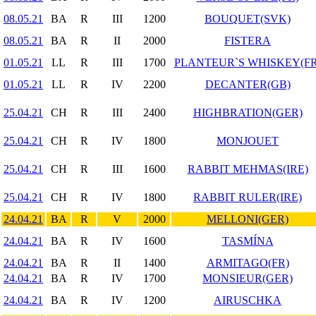
08.05.21
BA
R
III
1200
BOUQUET(SVK)
08.05.21
BA
R
II
2000
FISTERA
01.05.21
LL
R
III
1700
PLANTEUR`S WHISKEY(FR
01.05.21
LL
R
IV
2200
DECANTER(GB)
25.04.21
CH
R
III
2400
HIGHBRATION(GER)
25.04.21
CH
R
IV
1800
MONJOUET
25.04.21
CH
R
III
1600
RABBIT MEHMAS(IRE)
25.04.21
CH
R
IV
1800
RABBIT RULER(IRE)
24.04.21
BA
R
V
2000
MELLONI(GER)
24.04.21
BA
R
IV
1600
TASMÍNA
24.04.21
BA
R
II
1400
ARMITAGO(FR)
24.04.21
BA
R
IV
1700
MONSIEUR(GER)
24.04.21
BA
R
IV
1200
AIRUSCHKA