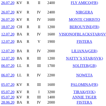
26.07.20
KV
R
II
2400
FLY AMICO(FR)
26.07.20
KV
R
IV
2400
NIRGERA
26.07.20
KV
R
IV
1600
MONTE CHRISTO
18.07.20
CH
R
II
1200
BEROUYINE(FR)
12.07.20
BA
R
IV
1600
VISIONOFBLACKSTAR(SV
12.07.20
BA
R
V
1900
FISTERA
12.07.20
BA
R
IV
2000
LILIANA(GER)
12.07.20
BA
R
III
1200
NATTY`S STAR(SVK)
06.07.20
LL
R
III
1700
SOLITER(GB)
06.07.20
LL
R
IV
2200
NOWETA
05.07.20
KV
R
III
1600
PALOMINA(FR)
05.07.20
KV
R
I
3200
TIRAK(SVK)
05.07.20
KV
R
III
1400
ANNIE TIGER
28.06.20
BA
R
IV
2000
FISTERA