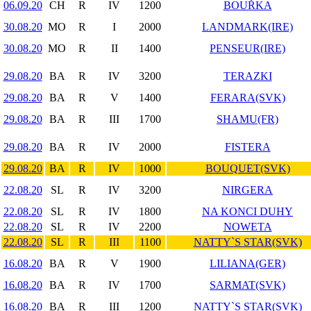
06.09.20
CH
R
IV
1200
BOUŘKA
30.08.20
MO
R
I
2000
LANDMARK(IRE)
30.08.20
MO
R
II
1400
PENSEUR(IRE)
29.08.20
BA
R
IV
3200
TERAZKI
29.08.20
BA
R
V
1400
FERARA(SVK)
29.08.20
BA
R
III
1700
SHAMU(FR)
29.08.20
BA
R
IV
2000
FISTERA
29.08.20
BA
R
IV
1000
BOUQUET(SVK)
22.08.20
SL
R
IV
3200
NIRGERA
22.08.20
SL
R
IV
1800
NA KONCI DUHY
22.08.20
SL
R
IV
2200
NOWETA
22.08.20
SL
R
III
1100
NATTY`S STAR(SVK)
16.08.20
BA
R
V
1900
LILIANA(GER)
16.08.20
BA
R
IV
1700
SARMAT(SVK)
16.08.20
BA
R
III
1200
NATTY`S STAR(SVK)