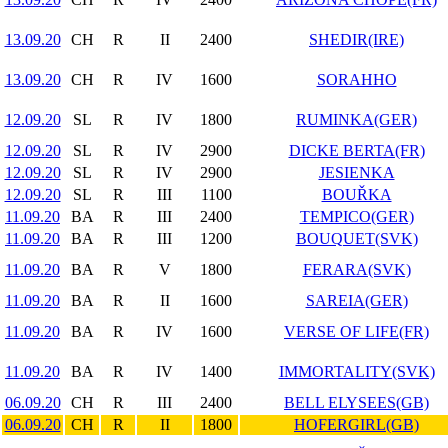
13.09.20
CH
R
II
2400
SHEDIR(IRE)
13.09.20
CH
R
IV
1600
SORAHHO
12.09.20
SL
R
IV
1800
RUMINKA(GER)
12.09.20
SL
R
IV
2900
DICKE BERTA(FR)
12.09.20
SL
R
IV
2900
JESIENKA
12.09.20
SL
R
III
1100
BOUŘKA
11.09.20
BA
R
III
2400
TEMPICO(GER)
11.09.20
BA
R
III
1200
BOUQUET(SVK)
11.09.20
BA
R
V
1800
FERARA(SVK)
11.09.20
BA
R
II
1600
SAREIA(GER)
11.09.20
BA
R
IV
1600
VERSE OF LIFE(FR)
11.09.20
BA
R
IV
1400
IMMORTALITY(SVK)
06.09.20
CH
R
III
2400
BELL ELYSEES(GB)
06.09.20
CH
R
II
1800
HOFERGIRL(GB)