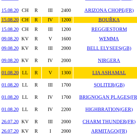
15.08.20
CH
R
III
2400
ARIZONA CHOPE(FR)
15.08.20
CH
R
IV
1200
BOUŘKA
15.08.20
CH
R
III
1200
REGGIESTORM
09.08.20
KV
R
V
1600
WEMMA
09.08.20
KV
R
III
2000
BELL ELYSEES(GB)
09.08.20
KV
R
IV
2000
NIRGERA
01.08.20
LL
R
V
1300
LIA ASHAMAL
01.08.20
LL
R
III
1700
SOLITER(GB)
01.08.20
LL
R
IV
1700
BRIGNOGAN PLAGES(FR
01.08.20
LL
R
IV
2200
HIGHBRATION(GER)
26.07.20
KV
R
III
2000
CHARM THUNDER(FR)
26.07.20
KV
R
I
2000
ARMITAGO(FR)