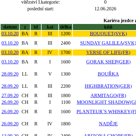
vítězství I.kategorie:
0
poslední start:
12.06.2026
Kariéra jezdce 
datum
z
td
kat
délka
kůň
03.10.20
BA
R
III
1200
BOUQUET(SVK)
03.10.20
BA
R
III
2400
SUNDAY GALILEA(SVK
03.10.20
BA
R
IV
1700
VERSE OF LIFE(FR)
03.10.20
BA
R
I
1600
GORAK SHEP(GER)
28.09.20
LL
R
V
1300
BOUŘKA
28.09.20
LL
R
III
2200
HIGHBRATION(GER)
27.09.20
CH
R
III
1800
ARMITAGO(FR)
26.09.20
CH
R
I
1100
MOONLIGHT SHADOW(G
26.09.20
CH
R
II
1600
PLANTEUR`S WHISKEY(F
26.09.20
CH
R
IV
1800
NADĚJE
13.09.20
CH
R
IV
2400
ARIZONA CHOPE(FR)