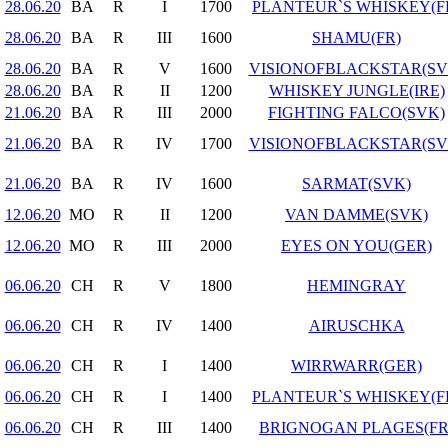
28.06.20
BA
R
I
1700
PLANTEUR`S WHISKEY(F
28.06.20
BA
R
III
1600
SHAMU(FR)
28.06.20
BA
R
V
1600
VISIONOFBLACKSTAR(SV
28.06.20
BA
R
II
1200
WHISKEY JUNGLE(IRE)
21.06.20
BA
R
III
2000
FIGHTING FALCO(SVK)
21.06.20
BA
R
IV
1700
VISIONOFBLACKSTAR(SV
21.06.20
BA
R
IV
1600
SARMAT(SVK)
12.06.20
MO
R
II
1200
VAN DAMME(SVK)
12.06.20
MO
R
III
2000
EYES ON YOU(GER)
06.06.20
CH
R
V
1800
HEMINGRAY
06.06.20
CH
R
IV
1400
AIRUSCHKA
06.06.20
CH
R
I
1400
WIRRWARR(GER)
06.06.20
CH
R
I
1400
PLANTEUR`S WHISKEY(F
06.06.20
CH
R
III
1400
BRIGNOGAN PLAGES(FR