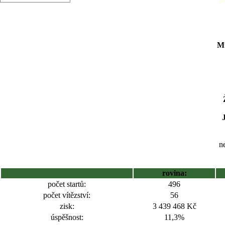
Mu
ne
rovina:
počet startů:
496
počet vítězství:
56
zisk:
3 439 468 Kč
úspěšnost:
11,3%