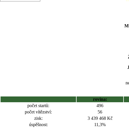
Mu
ne
rovina:
počet startů:
496
počet vítězství:
56
zisk:
3 439 468 Kč
úspěšnost:
11,3%