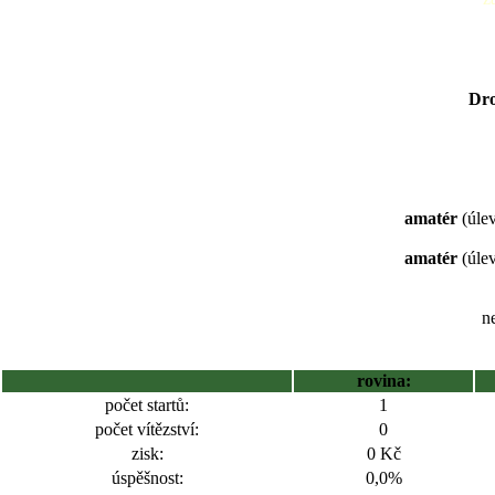
Dro
amatér
(úlev
amatér
(úlev
ne
rovina:
počet startů:
1
počet vítězství:
0
zisk:
0 Kč
úspěšnost:
0,0%