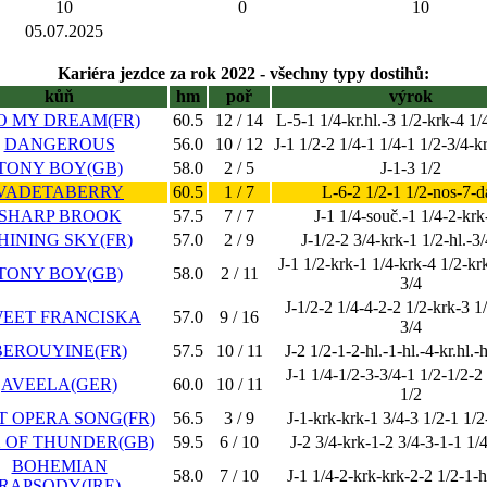
10
0
10
05.07.2025
Kariéra jezdce za rok 2022 - všechny typy dostihů:
kůň
hm
poř
výrok
O MY DREAM(FR)
60.5
12 / 14
L-5-1 1/4-kr.hl.-3 1/2-krk-4 1/
DANGEROUS
56.0
10 / 12
J-1 1/2-2 1/4-1 1/4-1 1/2-3/4-kr
TONY BOY(GB)
58.0
2 / 5
J-1-3 1/2
VADETABERRY
60.5
1 / 7
L-6-2 1/2-1 1/2-nos-7-da
SHARP BROOK
57.5
7 / 7
J-1 1/4-souč.-1 1/4-2-krk
HINING SKY(FR)
57.0
2 / 9
J-1/2-2 3/4-krk-1 1/2-hl.-3
J-1 1/2-krk-1 1/4-krk-4 1/2-kr
TONY BOY(GB)
58.0
2 / 11
3/4
J-1/2-2 1/4-4-2-2 1/2-krk-3 1
EET FRANCISKA
57.0
9 / 16
3/4
BEROUYINE(FR)
57.5
10 / 11
J-2 1/2-1-2-hl.-1-hl.-4-kr.hl.-h
J-1 1/4-1/2-3-3/4-1 1/2-1/2-2
AVEELA(GER)
60.0
10 / 11
1/2
T OPERA SONG(FR)
56.5
3 / 9
J-1-krk-krk-1 3/4-3 1/2-1 1/2
 OF THUNDER(GB)
59.5
6 / 10
J-2 3/4-krk-1-2 3/4-3-1-1 1/4
BOHEMIAN
58.0
7 / 10
J-1 1/4-2-krk-krk-2-2 1/2-1-h
RAPSODY(IRE)