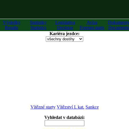
Výsledky
Statistiky
Legislativa
Avíza
Dokument
Results
Statistics
Decision
Foreign starts
Documents
Kariéra jezdce:
Vítězné starty
Vítězství I. kat.
Sankce
Vyhledat v databázi:
zadejte alespoň 2 znaky