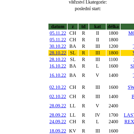
vítězství I.kategorie:
poslední start:
datum
z
td
kat
délka
05.11.22
CH
R
II
1800
M
05.11.22
CH
R
II
1800
30.10.22
BA
R
III
1200
28.10.22
SL
R
III
1800
28.10.22
SL
R
III
1100
16.10.22
BA
R
L
1600
S
16.10.22
BA
R
V
1400
02.10.22
CH
R
III
1600
SW
02.10.22
CH
R
III
1400
28.09.22
LL
R
V
2400
28.09.22
LL
R
IV
1700
LAS
24.09.22
CH
R
L
2400
REX
18.09.22
KV
R
III
1600