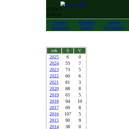
JEZDCI
/jockeys/
Termíny
Přihlášky
Startky
Racedays
Entries
Declaration
rok
S
V
2025
6
0
2024
55
7
2023
73
5
2022
60
6
2021
81
3
2020
88
8
2019
65
5
2018
94
10
2017
69
8
2016
107
5
2015
90
9
2014
38
0