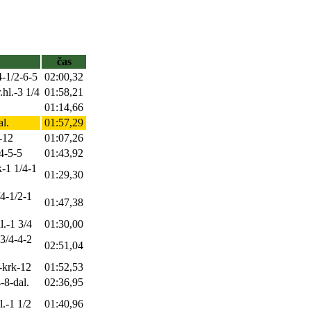
čas
4-1/2-6-5
02:00,32
.hl.-3 1/4
01:58,21
01:14,66
l.
01:57,29
-12
01:07,26
/4-5-5
01:43,92
k-1 1/4-1
01:29,30
/4-1/2-1
01:47,38
l.-1 3/4
01:30,00
 3/4-4-2
02:51,04
-krk-12
01:52,53
-8-dal.
02:36,95
l.-1 1/2
01:40,96