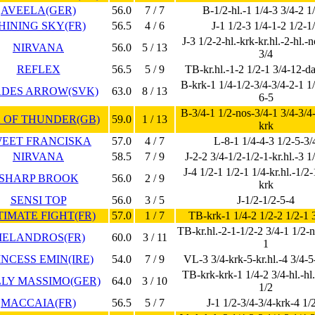
AVEELA(GER)
56.0
7 / 7
B-1/2-hl.-1 1/4-3 3/4-2 1
HINING SKY(FR)
56.5
4 / 6
J-1 1/2-3 1/4-1-2 1/2-1
J-3 1/2-2-hl.-krk-kr.hl.-2-hl.-
NIRVANA
56.0
5 / 13
3/4
REFLEX
56.5
5 / 9
TB-kr.hl.-1-2 1/2-1 3/4-12-da
B-krk-1 1/4-1/2-3/4-3/4-2-1 1
DES ARROW(SVK)
63.0
8 / 13
6-5
B-3/4-1 1/2-nos-3/4-1 3/4-3/4
 OF THUNDER(GB)
59.0
1 / 13
krk
EET FRANCISKA
57.0
4 / 7
L-8-1 1/4-4-3 1/2-5-3/
NIRVANA
58.5
7 / 9
J-2-2 3/4-1/2-1/2-1-kr.hl.-3 1
J-4 1/2-1 1/2-1 1/4-kr.hl.-1/2-
SHARP BROOK
56.0
2 / 9
krk
SENSI TOP
56.0
3 / 5
J-1/2-1/2-5-4
TIMATE FIGHT(FR)
57.0
1 / 7
TB-krk-1 1/4-2 1/2-2 1/2-1 
TB-kr.hl.-2-1-1/2-2 3/4-1 1/2-n
ELANDROS(FR)
60.0
3 / 11
1
INCESS EMIN(IRE)
54.0
7 / 9
VL-3 3/4-krk-5-kr.hl.-4 3/4-5
TB-krk-krk-1 1/4-2 3/4-hl.-hl.
LY MASSIMO(GER)
64.0
3 / 10
1/2
MACCAIA(FR)
56.5
5 / 7
J-1 1/2-3/4-3/4-krk-4 1/