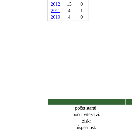
2012
13
0
2011
4
1
2010
4
0
počet startů:
počet vítězství:
zisk:
úspěšnost: