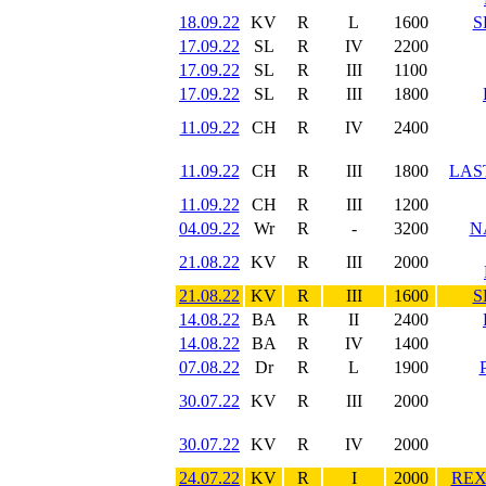
18.09.22
KV
R
L
1600
S
17.09.22
SL
R
IV
2200
17.09.22
SL
R
III
1100
17.09.22
SL
R
III
1800
11.09.22
CH
R
IV
2400
11.09.22
CH
R
III
1800
LAS
11.09.22
CH
R
III
1200
04.09.22
Wr
R
-
3200
N
21.08.22
KV
R
III
2000
21.08.22
KV
R
III
1600
S
14.08.22
BA
R
II
2400
14.08.22
BA
R
IV
1400
07.08.22
Dr
R
L
1900
30.07.22
KV
R
III
2000
30.07.22
KV
R
IV
2000
24.07.22
KV
R
I
2000
REX