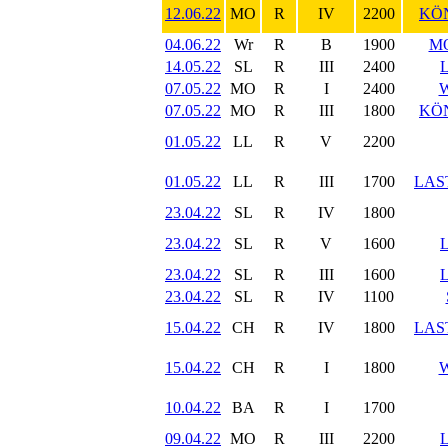
12.06.22
MO
R
IV
2200
KÖN
04.06.22
Wr
R
B
1900
M
14.05.22
SL
R
III
2400
07.05.22
MO
R
I
2400
07.05.22
MO
R
III
1800
KÖN
01.05.22
LL
R
V
2200
01.05.22
LL
R
III
1700
LAS
23.04.22
SL
R
IV
1800
23.04.22
SL
R
V
1600
23.04.22
SL
R
III
1600
23.04.22
SL
R
IV
1100
15.04.22
CH
R
IV
1800
LAS
15.04.22
CH
R
I
1800
10.04.22
BA
R
I
1700
09.04.22
MO
R
III
2200