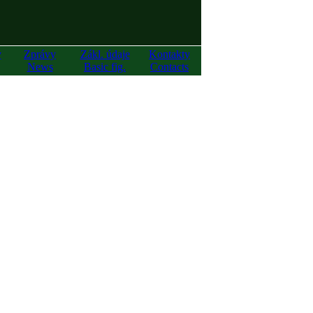
y
Zprávy
Zákl. údaje
Kontakty
News
Basic fig.
Contacts