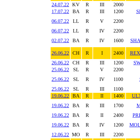
24.07.22
KV
R
III
2000
17.07.22
BA
R
III
1200
S
06.07.22
LL
R
V
2200
06.07.22
LL
R
IV
2200
02.07.22
BA
R
IV
1600
SHA
26.06.22
CH
R
I
2400
REX
26.06.22
CH
R
III
1200
SW
25.06.22
SL
R
V
2200
25.06.22
SL
R
IV
1100
25.06.22
SL
R
III
1100
19.06.22
BA
R
II
1400
UL
19.06.22
BA
R
III
1700
M
19.06.22
BA
R
II
2400
PR
19.06.22
BA
R
IV
1200
MOL
12.06.22
MO
R
III
2200