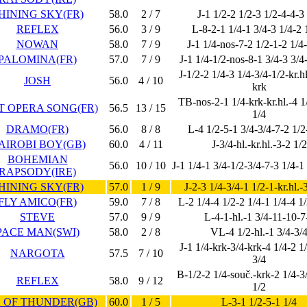
HINING SKY(FR)
58.0
2 / 7
J-1 1/2-2 1/2-3 1/2-4-4-3
REFLEX
56.0
3 / 9
L-8-2-1 1/4-1 3/4-3 1/4-2 
NOWAN
58.0
7 / 9
J-1 1/4-nos-7-2 1/2-1-2 1/4-
PALOMINA(FR)
57.0
7 / 9
J-1 1/4-1/2-nos-8-1 3/4-3 3/4
J-1/2-2 1/4-3 1/4-3/4-1/2-kr.hl
JOSH
56.0
4 / 10
krk
TB-nos-2-1 1/4-krk-kr.hl.-4 1
T OPERA SONG(FR)
56.5
13 / 15
1/4
DRAMO(FR)
56.0
8 / 8
L-4 1/2-5-1 3/4-3/4-7-2 1/2
AIROBI BOY(GB)
60.0
4 / 11
J-3/4-hl.-kr.hl.-3-2 1/2
BOHEMIAN
56.0
10 / 10
J-1 1/4-1 3/4-1/2-3/4-7-3 1/4-1
RAPSODY(IRE)
HINING SKY(FR)
57.0
1 / 9
J-2-3 1/4-3/4-1 1/2-1-kr.hl.-
FLY AMICO(FR)
59.0
7 / 8
L-2 1/4-4 1/2-2 1/4-1 1/4-4 1/
STEVE
57.0
9 / 9
L-4-1-hl.-1 3/4-11-10-7
PACE MAN(SWI)
58.0
2 / 8
VL-4 1/2-hl.-1 3/4-3/
J-1 1/4-krk-3/4-krk-4 1/4-2 1
NARGOTA
57.5
7 / 10
3/4
B-1/2-2 1/4-souč.-krk-2 1/4-3/
REFLEX
58.0
9 / 12
1/2
 OF THUNDER(GB)
60.0
1 / 5
L-3-1 1/2-5-1 1/4