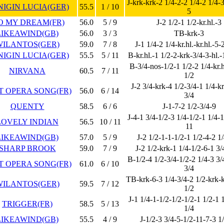
J-krk-krk-2 1/4-2-2 1/4-2 1/4-3
IGIN LUCIA(GER)
55.5
1 / 10
5
O MY DREAM(FR)
56.0
5 / 9
J-2 1/2-1 1/2-kr.hl.-3
LIKEAWIND(GB)
56.0
3 / 3
TB-krk-3
WILANTOS(GER)
59.0
7 / 8
J-1 1/4-2 1/4-kr.hl.-kr.hl.-5-
IGIN LUCIA(GER)
55.5
5 / 11
B-kr.hl.-1 1/2-2-krk-3/4-3-hl.-
B-3/4-nos-1/2-1 1/2-2 1/4-kr.h
NIRVANA
60.5
7 / 11
1/2
J-2 3/4-krk-4 1/2-3/4-1 1/4-k
T OPERA SONG(FR)
56.0
6 / 14
3/4
QUENTY
58.5
6 / 6
J-1-7-2 1/2-3/4-9
J-4-1 3/4-1/2-3 1/4-1/2-1 1/4-1
LOVELY INDIAN
56.5
10 / 11
11
LIKEAWIND(GB)
57.0
5 / 9
J-2 1/2-1-1-1/2-1 1/2-4-2 1/
SHARP BROOK
59.0
7 / 9
J-2 1/2-krk-1 1/4-1/2-6-1 3/
B-1/2-4 1/2-3/4-1/2-2 1/4-3 3/
T OPERA SONG(FR)
61.0
6 / 10
3/4
TB-krk-6-3 1/4-3/4-2 1/2-krk-k
WILANTOS(GER)
59.5
7 / 12
1/2
J-1 1/4-1-1/2-1/2-1/2-1 1/2-1 
TRIGGER(FR)
58.5
5 / 13
1/4
LIKEAWIND(GB)
55.5
4 / 9
J-1/2-3 3/4-5-1/2-11-7-3 1