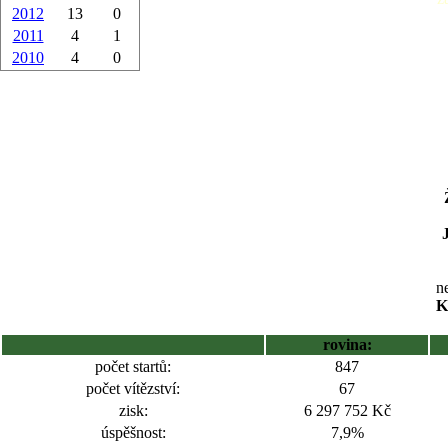
2012
13
0
2011
4
1
2010
4
0
ne
K
rovina:
počet startů:
847
počet vítězství:
67
zisk:
6 297 752 Kč
úspěšnost:
7,9%