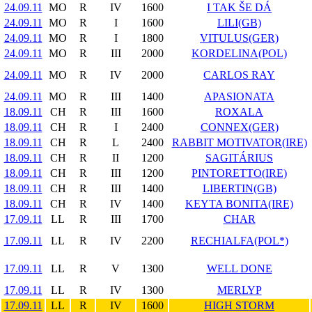
24.09.11
MO
R
IV
1600
I TAK ŠE DÁ
24.09.11
MO
R
I
1600
LILI(GB)
24.09.11
MO
R
I
1800
VITULUS(GER)
24.09.11
MO
R
III
2000
KORDELINA(POL)
24.09.11
MO
R
IV
2000
CARLOS RAY
24.09.11
MO
R
III
1400
APASIONATA
18.09.11
CH
R
III
1600
ROXALA
18.09.11
CH
R
I
2400
CONNEX(GER)
18.09.11
CH
R
L
2400
RABBIT MOTIVATOR(IRE)
18.09.11
CH
R
II
1200
SAGITÁRIUS
18.09.11
CH
R
III
1200
PINTORETTO(IRE)
18.09.11
CH
R
III
1400
LIBERTIN(GB)
18.09.11
CH
R
IV
1400
KEYTA BONITA(IRE)
17.09.11
LL
R
III
1700
CHAR
17.09.11
LL
R
IV
2200
RECHIALFA(POL*)
17.09.11
LL
R
V
1300
WELL DONE
17.09.11
LL
R
IV
1300
MERLYP
17.09.11
LL
R
IV
1600
HIGH STORM