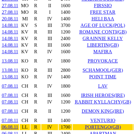
27.08.11
MO
R
II
1600
FIRSSIO
27.08.11
MO
R
I
1400
FREE STAR
20.08.11
MI
R
IV
1400
HELI BAA
14.08.11
KV
S
III
3700
AGE OF LUCK(POL)
14.08.11
KV
R
III
1200
ROMANE CONTI(GB)
14.08.11
KV
R
III
2400
GRAINNIE KELLY
14.08.11
KV
R
III
1600
LIBERTIN(GB)
14.08.11
KV
R
IV
1600
MAFIRA
13.08.11
KO
R
IV
1800
PROVOKACE
13.08.11
KO
R
III
2800
SCHAMOOL(GER)
13.08.11
KO
R
IV
1400
POINT TIME
07.08.11
CH
R
IV
1800
LAV
07.08.11
CH
R
III
1600
IRISH HEROES(IRE)
07.08.11
CH
R
IV
1200
RABBIT KYLLACHY(GB)
07.08.11
CH
R
II
1200
DEMON KING(IRE)
07.08.11
CH
R
III
1400
VENTURIO
06.08.11
LL
R
IV
1700
PORTENGO(GB)
06.08.11
LL
R
III
2400
APARTMAN