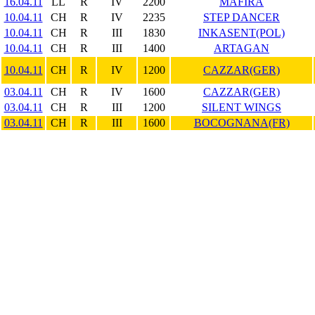
16.04.11
LL
R
IV
2200
MAFIRA
10.04.11
CH
R
IV
2235
STEP DANCER
10.04.11
CH
R
III
1830
INKASENT(POL)
10.04.11
CH
R
III
1400
ARTAGAN
10.04.11
CH
R
IV
1200
CAZZAR(GER)
03.04.11
CH
R
IV
1600
CAZZAR(GER)
03.04.11
CH
R
III
1200
SILENT WINGS
03.04.11
CH
R
III
1600
BOCOGNANA(FR)