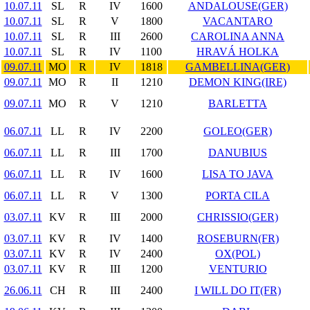
10.07.11
SL
R
IV
1600
ANDALOUSE(GER)
10.07.11
SL
R
V
1800
VACANTARO
10.07.11
SL
R
III
2600
CAROLINA ANNA
10.07.11
SL
R
IV
1100
HRAVÁ HOLKA
09.07.11
MO
R
IV
1818
GAMBELLINA(GER)
09.07.11
MO
R
II
1210
DEMON KING(IRE)
09.07.11
MO
R
V
1210
BARLETTA
06.07.11
LL
R
IV
2200
GOLEO(GER)
06.07.11
LL
R
III
1700
DANUBIUS
06.07.11
LL
R
IV
1600
LISA TO JAVA
06.07.11
LL
R
V
1300
PORTA CILA
03.07.11
KV
R
III
2000
CHRISSIO(GER)
03.07.11
KV
R
IV
1400
ROSEBURN(FR)
03.07.11
KV
R
IV
2400
OX(POL)
03.07.11
KV
R
III
1200
VENTURIO
26.06.11
CH
R
III
2400
I WILL DO IT(FR)