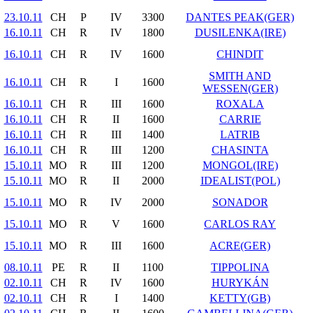
23.10.11
CH
P
IV
3300
DANTES PEAK(GER)
16.10.11
CH
R
IV
1800
DUSILENKA(IRE)
16.10.11
CH
R
IV
1600
CHINDIT
SMITH AND
16.10.11
CH
R
I
1600
WESSEN(GER)
16.10.11
CH
R
III
1600
ROXALA
16.10.11
CH
R
II
1600
CARRIE
16.10.11
CH
R
III
1400
LATRIB
16.10.11
CH
R
III
1200
CHASINTA
15.10.11
MO
R
III
1200
MONGOL(IRE)
15.10.11
MO
R
II
2000
IDEALIST(POL)
15.10.11
MO
R
IV
2000
SONADOR
15.10.11
MO
R
V
1600
CARLOS RAY
15.10.11
MO
R
III
1600
ACRE(GER)
08.10.11
PE
R
II
1100
TIPPOLINA
02.10.11
CH
R
IV
1600
HURYKÁN
02.10.11
CH
R
I
1400
KETTY(GB)