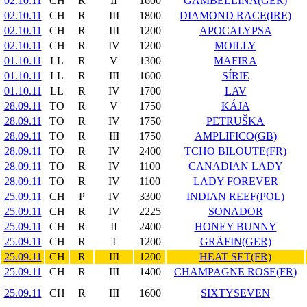
02.10.11
CH
R
II
1600
GAMBELLINA(GER)
02.10.11
CH
R
III
1800
DIAMOND RACE(IRE)
02.10.11
CH
R
III
1200
APOCALYPSA
02.10.11
CH
R
IV
1200
MOILLY
01.10.11
LL
R
V
1300
MAFIRA
01.10.11
LL
R
III
1600
SÍRIE
01.10.11
LL
R
IV
1700
LAV
28.09.11
TO
R
V
1750
KÁJA
28.09.11
TO
R
IV
1750
PETRUŠKA
28.09.11
TO
R
III
1750
AMPLIFICO(GB)
28.09.11
TO
R
IV
2400
TCHO BILOUTE(FR)
28.09.11
TO
R
IV
1100
CANADIAN LADY
28.09.11
TO
R
IV
1100
LADY FOREVER
25.09.11
CH
P
IV
3300
INDIAN REEF(POL)
25.09.11
CH
R
IV
2225
SONADOR
25.09.11
CH
R
II
2400
HONEY BUNNY
25.09.11
CH
R
I
1200
GRÄFIN(GER)
25.09.11
CH
R
III
1200
HEAT SET(FR)
25.09.11
CH
R
III
1400
CHAMPAGNE ROSE(FR)
25.09.11
CH
R
III
1600
SIXTYSEVEN