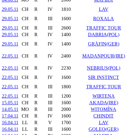
29.05.11
CH
R
IV
1810
LAV
29.05.11
CH
R
III
1600
ROXALA
29.05.11
CH
R
III
2600
TRAFFIC TOUR
29.05.11
CH
R
IV
1400
DABRIA(POL)
29.05.11
CH
R
IV
1400
GRÄFIN(GER)
22.05.11
CH
R
IV
2400
MADANPOUR(IRE)
22.05.11
CH
R
IV
2230
NEBRIUS(POL)
22.05.11
CH
R
IV
1600
SIR INSTINCT
22.05.11
CH
R
III
1800
TRAFFIC TOUR
22.05.11
CH
R
III
1200
WIRTENA
15.05.11
CH
R
III
1600
AKADA(IRE)
14.05.11
MO
R
III
2000
WITOMÍNA
17.04.11
CH
R
IV
1600
CHINDIT
16.04.11
LL
R
V
1700
LAV
16.04.11
LL
R
III
1600
GOLEO(GER)