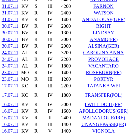
31.07.11
KV
S
III
4200
FARNON
31.07.11
KV
R
IV
2400
WATSON
31.07.11
KV
R
IV
1400
ANDALOUSE(GER)
30.07.11
BV
R
IV
2000
RIGHT
30.07.11
BV
R
IV
1300
LINDSAY
30.07.11
BV
R
III
2000
ANAMO(FR)
30.07.11
BV
R
IV
2000
ALSINA(GER)
24.07.11
AL
R
IV
3200
CAROLINA ANNA
24.07.11
AL
R
IV
2200
PROVOKACE
24.07.11
AL
R
IV
1800
VACANTARO
23.07.11
MO
R
IV
1400
ROSEBURN(FR)
23.07.11
MO
R
III
1200
PORTYR
17.07.11
KO
R
III
2200
TATANKA WEI
17.07.11
KO
R
IV
1800
TRANSFER(POL)
16.07.11
KV
R
IV
2000
I WILL DO IT(FR)
16.07.11
KV
R
IV
1600
APOLLODORUS(GER)
16.07.11
KV
R
II
2400
MADANPOUR(IRE)
16.07.11
KV
R
III
1400
UNANGEPASSE(FR)
16.07.11
KV
R
V
1400
VIGNOLA