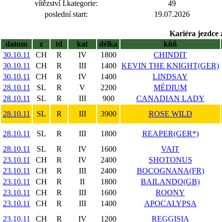
vítězství I.kategorie:
49
poslední start:
19.07.2026
Kariéra jezdce 
datum
z
td
kat
délka
kůň
30.10.11
CH
R
IV
1800
CHINDIT
30.10.11
CH
R
III
1400
KEVIN THE KNIGHT(GER)
30.10.11
CH
R
IV
1400
LINDSAY
28.10.11
SL
R
V
2200
MÉDIUM
28.10.11
SL
R
III
900
CANADIAN LADY
28.10.11
SL
R
III
3900
ROSE WILD
28.10.11
SL
R
III
1800
REAPER(GER*)
28.10.11
SL
R
IV
1600
VAIT
23.10.11
CH
R
IV
2400
SHOTONUS
23.10.11
CH
R
III
2400
BOCOGNANA(FR)
23.10.11
CH
R
II
1800
BAILANDO(GB)
23.10.11
CH
R
III
1600
ROONY
23.10.11
CH
R
III
1400
APOCALYPSA
23.10.11
CH
R
IV
1200
REGGISIA