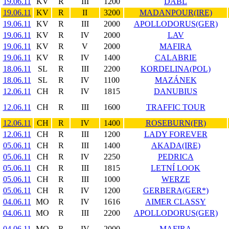
19.06.11
KV
R
III
1200
DABL
19.06.11
KV
R
II
3200
MADANPOUR(IRE)
19.06.11
KV
R
III
2000
APOLLODORUS(GER)
19.06.11
KV
R
IV
2000
LAV
19.06.11
KV
R
V
2000
MAFIRA
19.06.11
KV
R
IV
1400
CALABRIE
18.06.11
SL
R
III
2200
KORDELINA(POL)
18.06.11
SL
R
IV
1100
MAZÁNEK
12.06.11
CH
R
IV
1815
DANUBIUS
12.06.11
CH
R
III
1600
TRAFFIC TOUR
12.06.11
CH
R
IV
1400
ROSEBURN(FR)
12.06.11
CH
R
III
1200
LADY FOREVER
05.06.11
CH
R
III
1400
AKADA(IRE)
05.06.11
CH
R
IV
2250
PEDRICA
05.06.11
CH
R
III
1815
LETNÍ LOOK
05.06.11
CH
R
III
1000
WERZE
05.06.11
CH
R
IV
1200
GERBERA(GER*)
04.06.11
MO
R
IV
1616
AIMER CLASSY
04.06.11
MO
R
III
2200
APOLLODORUS(GER)
04.06.11
MO
R
IV
2000
MAFIRA