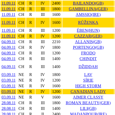
11.09.11
CH
R
IV
2400
BAILANDO(GB)
11.09.11
CH
R
III
1800
GAMBELLINA(GER)
11.09.11
CH
R
III
1600
AMSSIO(IRE)
11.09.11
CH
R
IV
1600
RŮŽENKA
11.09.11
CH
R
III
1200
ÉBEN(HUN)
11.09.11
CH
R
IV
1200
CAZZAR(GER)
04.09.11
CH
R
III
2210
ALLANIS(GB)
04.09.11
CH
R
IV
1800
PORTENGO(GB)
04.09.11
CH
R
III
1200
FRODO
04.09.11
CH
R
III
1400
CHINDIT
04.09.11
CH
R
III
1400
DŽIDDAH
03.09.11
NE
R
IV
1800
LAV
03.09.11
NE
R
IV
1200
SÍRIE
03.09.11
NE
R
IV
1600
HIGH STORM
03.09.11
NE
R
IV
1200
CANADIAN LADY
03.09.11
NE
R
V
1600
AIMER CLASSY
28.08.11
CH
R
III
1800
ROMAN BEAUTY(GER)
28.08.11
CH
R
III
1400
LILI(GB)
28.08.11
CH
R
II
2400
MADANPOUR(IRE)