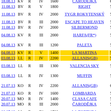
18.08.13
KV
R
IV
1600
ČARODĚJKA
11.08.13
BV
R
V
1800
RIGHT
11.08.13
BV
R
IV
2000
TYGR ROKYTENSKÝ
11.08.13
BV
R
III
2000
ESCAPE TO HEAVEN
11.08.13
BV
R
IV
2000
SILBERMOND
04.08.13
KV
R
III
2000
HARFA(FR*)
04.08.13
KV
R
III
1200
PALETA
04.08.13
KV
R
V
1400
LA MARTINA
03.08.13
LL
R
IV
2200
ALLANIS(GB)
03.08.13
LL
R
III
1300
VALENCIA SKY
03.08.13
LL
R
IV
1300
MUFFIN
21.07.13
KO
R
IV
2200
ALLANIS(GB)
21.07.13
KO
R
IV
1600
LOMBARDA
20.07.13
MO
R
IV
1400
CLASA CAFE
20.07.13
MO
R
III
2000
ČARODĚJKA