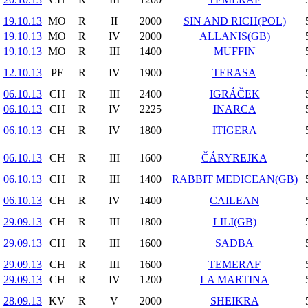
19.10.13
MO
R
II
2000
SIN AND RICH(POL)
19.10.13
MO
R
IV
2000
ALLANIS(GB)
19.10.13
MO
R
III
1400
MUFFIN
12.10.13
PE
R
IV
1900
TERASA
06.10.13
CH
R
III
2400
IGRÁČEK
06.10.13
CH
R
IV
2225
INARCA
06.10.13
CH
R
IV
1800
ITIGERA
06.10.13
CH
R
III
1600
ČÁRYREJKA
06.10.13
CH
R
III
1400
RABBIT MEDICEAN(GB)
06.10.13
CH
R
IV
1400
CAILEAN
29.09.13
CH
R
III
1800
LILI(GB)
29.09.13
CH
R
III
1600
SADBA
29.09.13
CH
R
III
1600
TEMERAF
29.09.13
CH
R
IV
1200
LA MARTINA
28.09.13
KV
R
V
2000
SHEIKRA