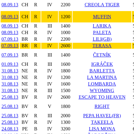
08.09.13
CH
R
IV
2200
CREOLA TIGER
08.09.13
CH
R
IV
1200
MUFFIN
08.09.13
CH
R
III
1400
LARIKA
08.09.13
CH
R
IV
1000
PALETA
07.09.13
BR
R
IV
2200
LILI(GB)
07.09.13
BR
R
IV
2600
TERASA
07.09.13
BR
R
III
1400
ČETNÍK
01.09.13
CH
R
III
1600
IGRÁČEK
31.08.13
NE
R
IV
1800
BARLETTA
31.08.13
NE
R
IV
1200
LA MARTINA
31.08.13
NE
R
IV
1600
LOMBARDA
31.08.13
NE
R
III
1500
WYOMING
25.08.13
BV
R
IV
2600
ESCAPE TO HEAVEN
25.08.13
BV
R
V
1800
RIGHT
25.08.13
BV
R
III
2000
PEPA HAVEL(FR)
25.08.13
BV
R
IV
1300
TAKEELA
24.08.13
PE
B
IV
3200
LISA MONA