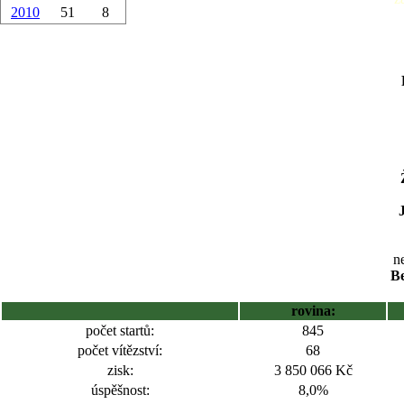
2010
51
8
ne
Be
rovina:
počet startů:
845
počet vítězství:
68
zisk:
3 850 066 Kč
úspěšnost:
8,0%