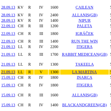
28.09.13
KV
R
IV
1600
CAILEAN
28.09.13
KV
R
IV
2400
ALLANIS(GB)
28.09.13
KV
R
IV
1400
NIPUR
22.09.13
CH
R
III
1200
PALETA
22.09.13
CH
R
III
1800
IGRÁČEK
22.09.13
CH
R
III
1400
RUN THE WIN
21.09.13
LL
R
IV
2200
ITIGERA
21.09.13
LL
R
III
1700
RABBIT MEDICEAN(GB)
21.09.13
LL
R
IV
1300
TAKEELA
21.09.13
LL
R
V
1300
LA MARTINA
15.09.13
CH
R
IV
1800
INARCA
15.09.13
CH
R
IV
1800
ITIGERA
15.09.13
CH
R
III
1600
ALLANIS(GB)
15.09.13
CH
R
IV
1400
BLACKANDGREEN(GB)