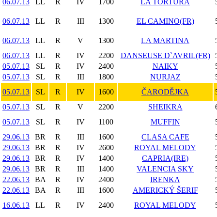
06.07.13
LL
R
IV
1700
LA TORTURA
06.07.13
LL
R
III
1300
EL CAMINO(FR)
06.07.13
LL
R
V
1300
LA MARTINA
06.07.13
LL
R
IV
2200
DANSEUSE D`AVRIL(FR)
05.07.13
SL
R
IV
2400
NAIKY
05.07.13
SL
R
III
1800
NURJAZ
05.07.13
SL
R
IV
1600
ČARODĚJKA
05.07.13
SL
R
V
2200
SHEIKRA
05.07.13
SL
R
IV
1100
MUFFIN
29.06.13
BR
R
III
1600
CLASA CAFE
29.06.13
BR
R
IV
2600
ROYAL MELODY
29.06.13
BR
R
IV
1400
CAPRIA(IRE)
29.06.13
BR
R
III
1400
VALENCIA SKY
22.06.13
BA
R
IV
2400
IRENKA
22.06.13
BA
R
III
1600
AMERICKÝ ŠERIF
16.06.13
LL
R
IV
2400
ROYAL MELODY