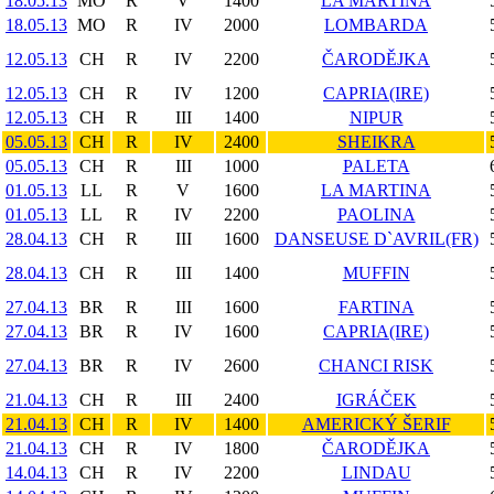
18.05.13
MO
R
V
1400
LA MARTINA
18.05.13
MO
R
IV
2000
LOMBARDA
12.05.13
CH
R
IV
2200
ČARODĚJKA
12.05.13
CH
R
IV
1200
CAPRIA(IRE)
12.05.13
CH
R
III
1400
NIPUR
05.05.13
CH
R
IV
2400
SHEIKRA
05.05.13
CH
R
III
1000
PALETA
01.05.13
LL
R
V
1600
LA MARTINA
01.05.13
LL
R
IV
2200
PAOLINA
28.04.13
CH
R
III
1600
DANSEUSE D`AVRIL(FR)
28.04.13
CH
R
III
1400
MUFFIN
27.04.13
BR
R
III
1600
FARTINA
27.04.13
BR
R
IV
1600
CAPRIA(IRE)
27.04.13
BR
R
IV
2600
CHANCI RISK
21.04.13
CH
R
III
2400
IGRÁČEK
21.04.13
CH
R
IV
1400
AMERICKÝ ŠERIF
21.04.13
CH
R
IV
1800
ČARODĚJKA
14.04.13
CH
R
IV
2200
LINDAU