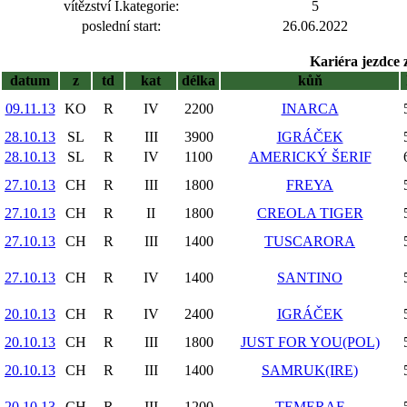
vítězství I.kategorie:
5
poslední start:
26.06.2022
Kariéra jezdce 
datum
z
td
kat
délka
kůň
09.11.13
KO
R
IV
2200
INARCA
28.10.13
SL
R
III
3900
IGRÁČEK
28.10.13
SL
R
IV
1100
AMERICKÝ ŠERIF
27.10.13
CH
R
III
1800
FREYA
27.10.13
CH
R
II
1800
CREOLA TIGER
27.10.13
CH
R
III
1400
TUSCARORA
27.10.13
CH
R
IV
1400
SANTINO
20.10.13
CH
R
IV
2400
IGRÁČEK
20.10.13
CH
R
III
1800
JUST FOR YOU(POL)
20.10.13
CH
R
III
1400
SAMRUK(IRE)
20.10.13
CH
R
III
1200
TEMERAF