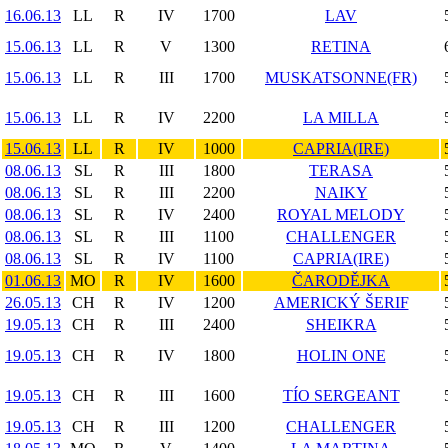
16.06.13
LL
R
IV
1700
LAV
15.06.13
LL
R
V
1300
RETINA
15.06.13
LL
R
III
1700
MUSKATSONNE(FR)
15.06.13
LL
R
IV
2200
LA MILLA
15.06.13
LL
R
IV
1000
CAPRIA(IRE)
08.06.13
SL
R
III
1800
TERASA
08.06.13
SL
R
III
2200
NAIKY
08.06.13
SL
R
IV
2400
ROYAL MELODY
08.06.13
SL
R
III
1100
CHALLENGER
08.06.13
SL
R
IV
1100
CAPRIA(IRE)
01.06.13
MO
R
IV
1600
ČARODĚJKA
26.05.13
CH
R
IV
1200
AMERICKÝ ŠERIF
19.05.13
CH
R
III
2400
SHEIKRA
19.05.13
CH
R
IV
1800
HOLIN ONE
19.05.13
CH
R
III
1600
TÍO SERGEANT
19.05.13
CH
R
III
1200
CHALLENGER