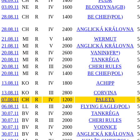
04.09.11
CH
R
IV
1400
PUDR
5
03.09.11
NE
R
IV
1600
BLONDYNA(GB)
5
28.08.11
CH
R
IV
1400
BE CHIEF(POL)
5
28.08.11
CH
R
IV
2400
ANGLICKÁ KRÁLOVNA
5
21.08.11
MI
R
V
1400
WERMUT
5
21.08.11
MI
R
V
2000
ANGLICKÁ KRÁLOVNA
5
20.08.11
MI
R
IV
2600
VANINI(FR*)
5
20.08.11
MI
R
IV
2000
TANKRÉGA
5
20.08.11
MI
R
III
2600
CHERI RULES
6
20.08.11
MI
R
IV
1400
BE CHIEF(POL)
5
13.08.11
KO
R
IV
1800
ACHIPP
5
13.08.11
KO
R
III
2800
CORVINA
5
07.08.11
CH
R
IV
1200
PALETA
5
06.08.11
LL
R
III
2400
FLYING EAGLE(POL)
5
30.07.11
BV
R
IV
2000
TANKRÉGA
5
30.07.11
BV
R
III
2000
CHERI RULES
5
30.07.11
BV
R
IV
2000
VODNICE
5
30.07.11
BV
R
V
2000
ANGLICKÁ KRÁLOVNA
5