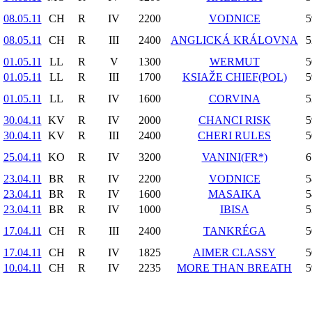
08.05.11
CH
R
IV
2200
VODNICE
5
08.05.11
CH
R
III
2400
ANGLICKÁ KRÁLOVNA
5
01.05.11
LL
R
V
1300
WERMUT
5
01.05.11
LL
R
III
1700
KSIAŽE CHIEF(POL)
5
01.05.11
LL
R
IV
1600
CORVINA
5
30.04.11
KV
R
IV
2000
CHANCI RISK
5
30.04.11
KV
R
III
2400
CHERI RULES
5
25.04.11
KO
R
IV
3200
VANINI(FR*)
6
23.04.11
BR
R
IV
2200
VODNICE
5
23.04.11
BR
R
IV
1600
MASAIKA
5
23.04.11
BR
R
IV
1000
IBISA
5
17.04.11
CH
R
III
2400
TANKRÉGA
5
17.04.11
CH
R
IV
1825
AIMER CLASSY
5
10.04.11
CH
R
IV
2235
MORE THAN BREATH
5