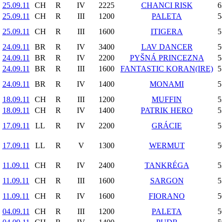
25.09.11
CH
R
IV
2225
CHANCI RISK
6
25.09.11
CH
R
III
1200
PALETA
5
25.09.11
CH
R
III
1600
ITIGERA
5
24.09.11
BR
R
IV
3400
LAV DANCER
5
24.09.11
BR
R
IV
2200
PYŠNÁ PRINCEZNA
5
24.09.11
BR
R
III
1600
FANTASTIC KORAN(IRE)
5
24.09.11
BR
R
IV
1400
MONAMI
5
18.09.11
CH
R
III
1200
MUFFIN
5
18.09.11
CH
R
IV
1400
PATRIK HERO
5
17.09.11
LL
R
IV
2200
GRÁCIE
5
17.09.11
LL
R
V
1300
WERMUT
5
11.09.11
CH
R
IV
2400
TANKRÉGA
5
11.09.11
CH
R
III
1600
SARGON
5
11.09.11
CH
R
IV
1600
FIORANO
5
04.09.11
CH
R
III
1200
PALETA
5