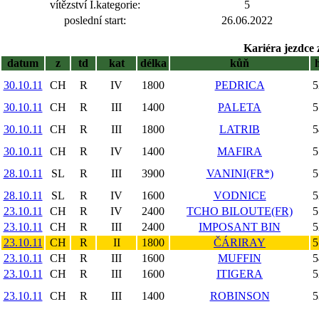
vítězství I.kategorie:
5
poslední start:
26.06.2022
Kariéra jezdce 
datum
z
td
kat
délka
kůň
30.10.11
CH
R
IV
1800
PEDRICA
5
30.10.11
CH
R
III
1400
PALETA
5
30.10.11
CH
R
III
1800
LATRIB
5
30.10.11
CH
R
IV
1400
MAFIRA
5
28.10.11
SL
R
III
3900
VANINI(FR*)
5
28.10.11
SL
R
IV
1600
VODNICE
5
23.10.11
CH
R
IV
2400
TCHO BILOUTE(FR)
5
23.10.11
CH
R
III
2400
IMPOSANT BIN
5
23.10.11
CH
R
II
1800
ČÁRIRAY
5
23.10.11
CH
R
III
1600
MUFFIN
5
23.10.11
CH
R
III
1600
ITIGERA
5
23.10.11
CH
R
III
1400
ROBINSON
5