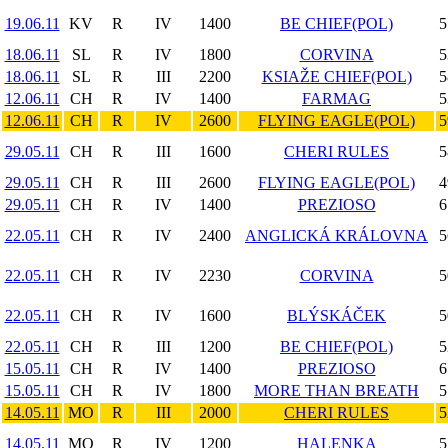
19.06.11
KV
R
IV
1400
BE CHIEF(POL)
5
18.06.11
SL
R
IV
1800
CORVINA
5
18.06.11
SL
R
III
2200
KSIAŽE CHIEF(POL)
5
12.06.11
CH
R
IV
1400
FARMAG
5
12.06.11
CH
R
IV
2600
FLYING EAGLE(POL)
5
29.05.11
CH
R
III
1600
CHERI RULES
5
29.05.11
CH
R
III
2600
FLYING EAGLE(POL)
4
29.05.11
CH
R
IV
1400
PREZIOSO
6
22.05.11
CH
R
IV
2400
ANGLICKÁ KRÁLOVNA
5
22.05.11
CH
R
IV
2230
CORVINA
5
22.05.11
CH
R
IV
1600
BLÝSKÁČEK
5
22.05.11
CH
R
III
1200
BE CHIEF(POL)
5
15.05.11
CH
R
IV
1400
PREZIOSO
6
15.05.11
CH
R
IV
1800
MORE THAN BREATH
5
14.05.11
MO
R
III
2000
CHERI RULES
5
14.05.11
MO
R
IV
1200
HALENKA
5