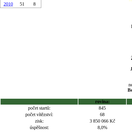
2010
51
8
ne
Be
rovina:
počet startů:
845
počet vítězství:
68
zisk:
3 850 066 Kč
úspěšnost:
8,0%