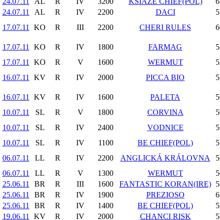
24.07.11
AL
R
IV
3200
KSIAŽE CHIEF(POL)
6
24.07.11
AL
R
IV
2200
DACI
5
17.07.11
KO
R
III
2200
CHERI RULES
6
17.07.11
KO
R
IV
1800
FARMAG
5
17.07.11
KO
R
V
1600
WERMUT
5
16.07.11
KV
R
IV
2000
PICCA BIO
5
16.07.11
KV
R
IV
1600
PALETA
5
10.07.11
SL
R
V
1800
CORVINA
5
10.07.11
SL
R
IV
2400
VODNICE
5
10.07.11
SL
R
IV
1100
BE CHIEF(POL)
5
06.07.11
LL
R
IV
2200
ANGLICKÁ KRÁLOVNA
5
06.07.11
LL
R
V
1300
WERMUT
5
25.06.11
BR
R
III
1600
FANTASTIC KORAN(IRE)
5
25.06.11
BR
R
IV
1900
PREZIOSO
6
25.06.11
BR
R
IV
1400
BE CHIEF(POL)
5
19.06.11
KV
R
IV
2000
CHANCI RISK
5