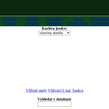
Výsledky
Statistiky
Legislativa
Avíza
Dokument
Results
Statistics
Decision
Foreign starts
Documents
Kariéra jezdce:
Vítězné starty
Vítězství I. kat.
Sankce
Vyhledat v databázi:
zadejte alespoň 2 znaky