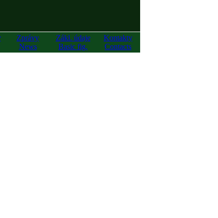
y
Zprávy
Zákl. údaje
Kontakty
News
Basic fig.
Contacts