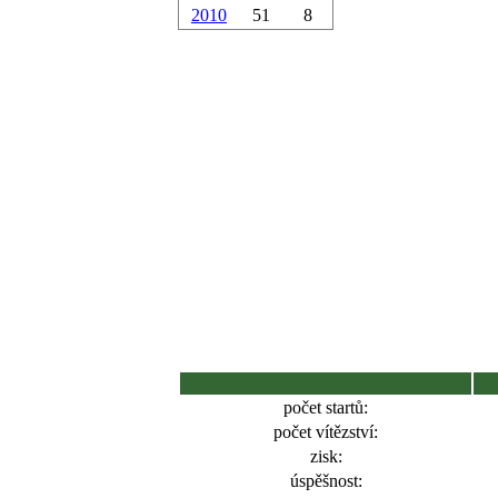
2010
51
8
počet startů:
počet vítězství:
zisk:
úspěšnost: