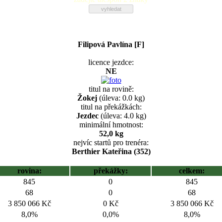
Filipová Pavlína [F]
licence jezdce:
NE
titul na rovině:
Žokej
(úleva: 0.0 kg)
titul na překážkách:
Jezdec
(úleva: 4.0 kg)
minimální hmotnost:
52,0 kg
nejvíc startů pro trenéra:
Berthier Kateřina (352)
rovina:
překážky:
celkem:
845
0
845
68
0
68
3 850 066 Kč
0 Kč
3 850 066 Kč
8,0%
0,0%
8,0%