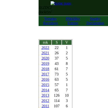
JEZDCI
/jockeys/
Termíny
Přihlášky
Startky
Racedays
Entries
Declaration
rok
S
V
2022
22
1
2021
26
2
2020
37
5
2019
43
8
2018
61
7
2017
73
5
2016
63
5
2015
57
1
2014
65
7
2013
126
10
2012
114
3
2011
107
6