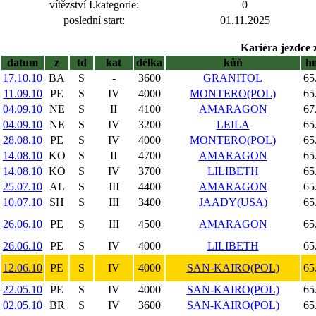
vítězství I.kategorie:
0
poslední start:
01.11.2025
Kariéra jezdce 
datum
z
td
kat
délka
kůň
h
17.10.10
BA
S
-
3600
GRANITOL
65
11.09.10
PE
S
IV
4000
MONTERO(POL)
65
04.09.10
NE
S
II
4100
AMARAGON
67
04.09.10
NE
S
IV
3200
LEILA
65
28.08.10
PE
S
IV
4000
MONTERO(POL)
65
14.08.10
KO
S
II
4700
AMARAGON
65
14.08.10
KO
S
IV
3700
LILIBETH
65
25.07.10
AL
S
III
4400
AMARAGON
65
10.07.10
SH
S
III
3400
JAADY(USA)
65
26.06.10
PE
S
III
4500
AMARAGON
65
26.06.10
PE
S
IV
4000
LILIBETH
65
12.06.10
PE
S
IV
4000
SAN-KAIRO(POL)
65
22.05.10
PE
S
IV
4000
SAN-KAIRO(POL)
65
02.05.10
BR
S
IV
3600
SAN-KAIRO(POL)
65