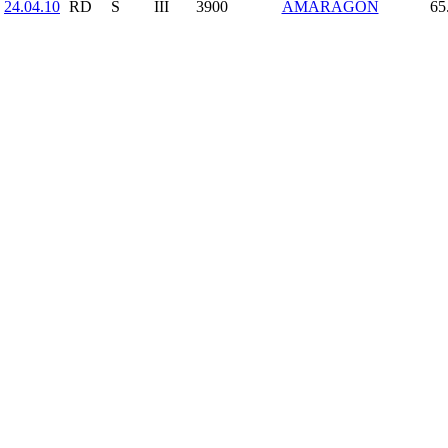
24.04.10
RD
S
III
3900
AMARAGON
65