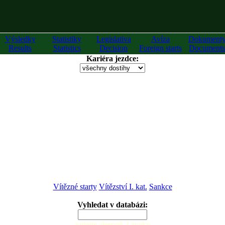
Výsledky
Statistiky
Legislativa
Avíza
Dokument
Results
Statistics
Decision
Foreign starts
Documents
Kariéra jezdce:
Vítězné starty
Vítězství I. kat.
Sankce
Vyhledat v databázi:
zadejte alespoň 2 znaky