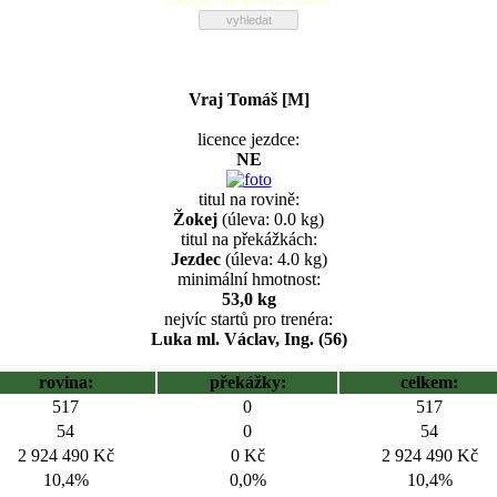
Vraj Tomáš [M]
licence jezdce:
NE
titul na rovině:
Žokej
(úleva: 0.0 kg)
titul na překážkách:
Jezdec
(úleva: 4.0 kg)
minimální hmotnost:
53,0 kg
nejvíc startů pro trenéra:
Luka ml. Václav, Ing. (56)
rovina:
překážky:
celkem:
517
0
517
54
0
54
2 924 490 Kč
0 Kč
2 924 490 Kč
10,4%
0,0%
10,4%