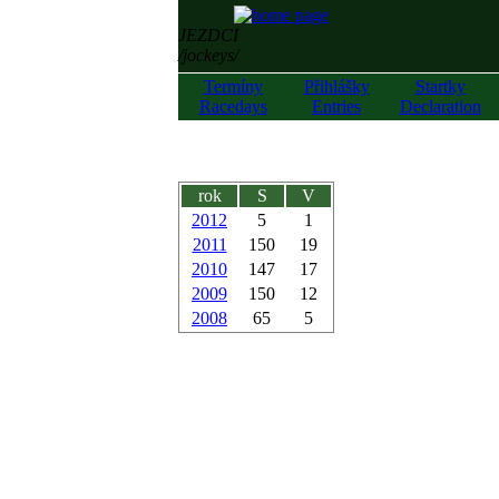
JEZDCI
/jockeys/
Termíny
Přihlášky
Startky
Racedays
Entries
Declaration
rok
S
V
2012
5
1
2011
150
19
2010
147
17
2009
150
12
2008
65
5