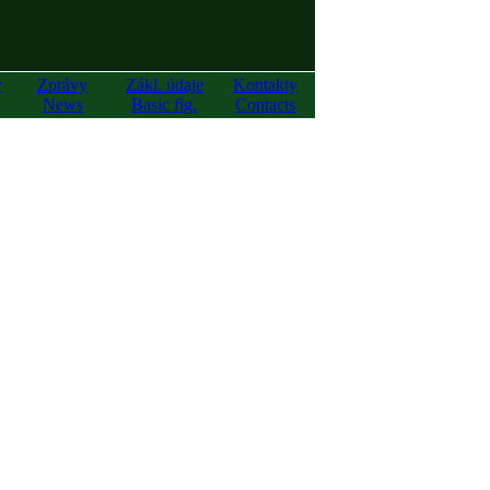
y
Zprávy
Zákl. údaje
Kontakty
News
Basic fig.
Contacts