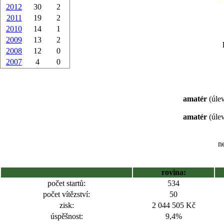
2012
30
2
2011
19
2
2010
14
1
2009
13
2
2008
12
0
2007
4
0
amatér
(úlev
amatér
(úlev
ne
rovina:
počet startů:
534
počet vítězství:
50
zisk:
2 044 505 Kč
úspěšnost:
9,4%