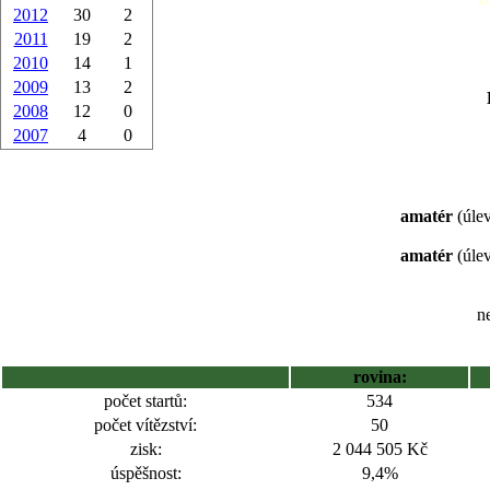
2012
30
2
2011
19
2
2010
14
1
2009
13
2
2008
12
0
2007
4
0
amatér
(úlev
amatér
(úlev
ne
rovina:
počet startů:
534
počet vítězství:
50
zisk:
2 044 505 Kč
úspěšnost:
9,4%