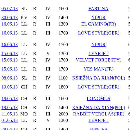
05.07.13
SL
R
IV
1600
FARTINA
30.06.13
KV
R
IV
1400
NIPUR
16.06.13
LL
R
III
1300
EL CAMINO(FR)
16.06.13
LL
R
III
1700
LOVE STYLE(GER)
16.06.13
LL
R
IV
1700
NIPUR
15.06.13
LL
R
V
1300
LEARJET
15.06.13
LL
R
IV
1700
VELVET FORCE(ITY)
15.06.13
LL
R
III
1700
YES MAN(FR)
08.06.13
SL
R
IV
1100
KSIEŽNA DA XIAN(POL)
19.05.13
CH
R
IV
1800
LOVE STYLE(GER)
19.05.13
CH
R
III
1600
LONGMUS
19.05.13
CH
R
IV
1400
KSIEŽNA DA XIAN(POL)
11.05.13
MO
R
III
2000
RABBIT VERGLAS(IRE)
01.05.13
LL
R
V
1300
LEARJET
28.04.13
CH
R
III
1400
FENCER