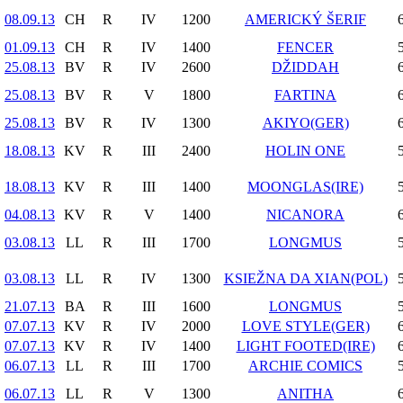
08.09.13
CH
R
IV
1200
AMERICKÝ ŠERIF
01.09.13
CH
R
IV
1400
FENCER
25.08.13
BV
R
IV
2600
DŽIDDAH
25.08.13
BV
R
V
1800
FARTINA
25.08.13
BV
R
IV
1300
AKIYO(GER)
18.08.13
KV
R
III
2400
HOLIN ONE
18.08.13
KV
R
III
1400
MOONGLAS(IRE)
04.08.13
KV
R
V
1400
NICANORA
03.08.13
LL
R
III
1700
LONGMUS
03.08.13
LL
R
IV
1300
KSIEŽNA DA XIAN(POL)
21.07.13
BA
R
III
1600
LONGMUS
07.07.13
KV
R
IV
2000
LOVE STYLE(GER)
07.07.13
KV
R
IV
1400
LIGHT FOOTED(IRE)
06.07.13
LL
R
III
1700
ARCHIE COMICS
06.07.13
LL
R
V
1300
ANITHA