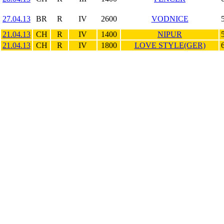
27.04.13
BR
R
IV
2600
VODNICE
21.04.13
CH
R
IV
1400
NIPUR
21.04.13
CH
R
IV
1800
LOVE STYLE(GER)