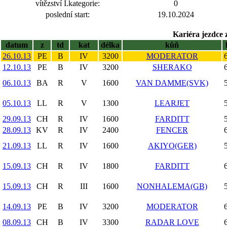
vítězství I.kategorie:
0
poslední start:
19.10.2024
Kariéra jezdce 
datum
z
td
kat
délka
kůň
26.10.13
PE
B
IV
3200
MODERATOR
12.10.13
PE
B
IV
3200
SHERAKO
06.10.13
BA
R
V
1600
VAN DAMME(SVK)
05.10.13
LL
R
V
1300
LEARJET
29.09.13
CH
R
IV
1600
FARDITT
28.09.13
KV
R
IV
2400
FENCER
21.09.13
LL
R
IV
1600
AKIYO(GER)
15.09.13
CH
R
IV
1800
FARDITT
15.09.13
CH
R
III
1600
NONHALEMA(GB)
14.09.13
PE
B
IV
3200
MODERATOR
08.09.13
CH
B
IV
3300
RADAR LOVE