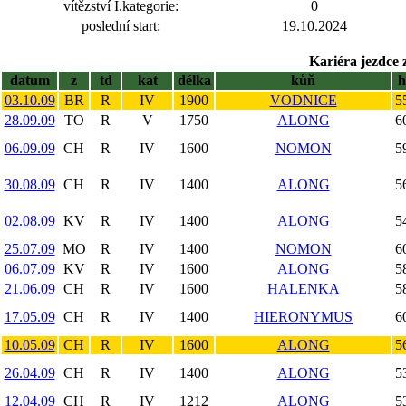
vítězství I.kategorie:
0
poslední start:
19.10.2024
Kariéra jezdce 
datum
z
td
kat
délka
kůň
03.10.09
BR
R
IV
1900
VODNICE
5
28.09.09
TO
R
V
1750
ALONG
6
06.09.09
CH
R
IV
1600
NOMON
5
30.08.09
CH
R
IV
1400
ALONG
5
02.08.09
KV
R
IV
1400
ALONG
5
25.07.09
MO
R
IV
1400
NOMON
6
06.07.09
KV
R
IV
1600
ALONG
5
21.06.09
CH
R
IV
1600
HALENKA
5
17.05.09
CH
R
IV
1400
HIERONYMUS
6
10.05.09
CH
R
IV
1600
ALONG
5
26.04.09
CH
R
IV
1400
ALONG
5
12.04.09
CH
R
IV
1212
ALONG
5