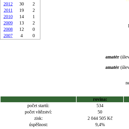
2012
30
2
2011
19
2
2010
14
1
2009
13
2
2008
12
0
2007
4
0
amatér
(úlev
amatér
(úlev
ne
rovina:
počet startů:
534
počet vítězství:
50
zisk:
2 044 505 Kč
úspěšnost:
9,4%