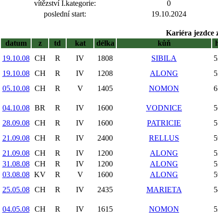
vítězství I.kategorie:
0
poslední start:
19.10.2024
Kariéra jezdce 
datum
z
td
kat
délka
kůň
19.10.08
CH
R
IV
1808
SIBILA
5
19.10.08
CH
R
IV
1208
ALONG
5
05.10.08
CH
R
V
1405
NOMON
6
04.10.08
BR
R
IV
1600
VODNICE
5
28.09.08
CH
R
IV
1600
PATRICIE
5
21.09.08
CH
R
IV
2400
RELLUS
5
21.09.08
CH
R
IV
1200
ALONG
5
31.08.08
CH
R
IV
1200
ALONG
5
03.08.08
KV
R
V
1600
ALONG
5
25.05.08
CH
R
IV
2435
MARIETA
5
04.05.08
CH
R
IV
1615
NOMON
5