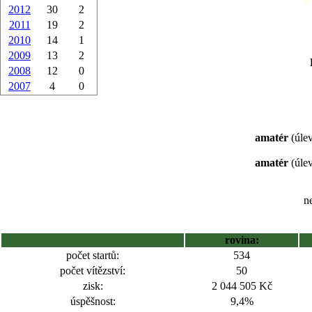
2012
30
2
2011
19
2
2010
14
1
2009
13
2
2008
12
0
2007
4
0
amatér
(úlev
amatér
(úlev
ne
rovina:
počet startů:
534
počet vítězství:
50
zisk:
2 044 505 Kč
úspěšnost:
9,4%