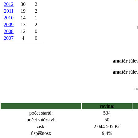
2012
30
2
2011
19
2
2010
14
1
2009
13
2
2008
12
0
2007
4
0
amatér
(úlev
amatér
(úlev
ne
rovina:
počet startů:
534
počet vítězství:
50
zisk:
2 044 505 Kč
úspěšnost:
9,4%