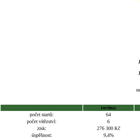
ne
rovina:
počet startů:
64
počet vítězství:
6
zisk:
276 300 Kč
úspěšnost:
9,4%