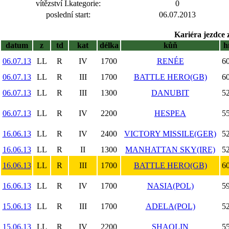
vítězství I.kategorie:
0
poslední start:
06.07.2013
Kariéra jezdce 
datum
z
td
kat
délka
kůň
h
06.07.13
LL
R
IV
1700
RENÉE
60
06.07.13
LL
R
III
1700
BATTLE HERO(GB)
60
06.07.13
LL
R
III
1300
DANUBIT
52
06.07.13
LL
R
IV
2200
HESPEA
55
16.06.13
LL
R
IV
2400
VICTORY MISSILE(GER)
52
16.06.13
LL
R
II
1300
MANHATTAN SKY(IRE)
52
16.06.13
LL
R
III
1700
BATTLE HERO(GB)
60
16.06.13
LL
R
IV
1700
NASIA(POL)
59
15.06.13
LL
R
III
1700
ADELA(POL)
52
15.06.13
LL
R
IV
2200
SHAOLIN
55