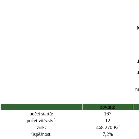
ne
rovina:
počet startů:
167
počet vítězství:
12
zisk:
468 270 Kč
úspěšnost:
7,2%