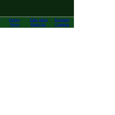
y
Zprávy
Zákl. údaje
Kontakty
News
Basic fig.
Contacts