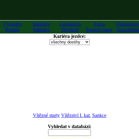
Výsledky
Statistiky
Legislativa
Avíza
Dokument
Results
Statistics
Decision
Foreign starts
Documents
Kariéra jezdce:
Vítězné starty
Vítězství I. kat.
Sankce
Vyhledat v databázi:
zadejte alespoň 2 znaky