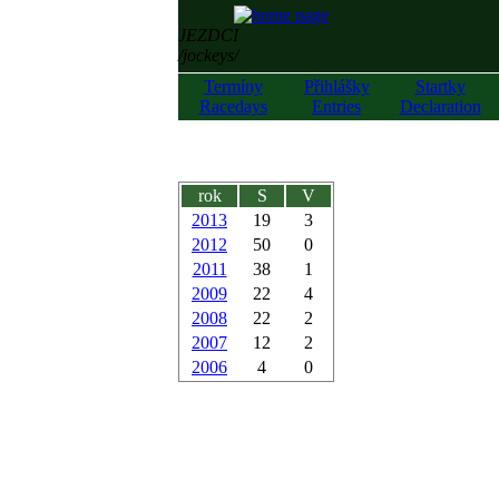
JEZDCI
/jockeys/
Termíny
Přihlášky
Startky
Racedays
Entries
Declaration
rok
S
V
2013
19
3
2012
50
0
2011
38
1
2009
22
4
2008
22
2
2007
12
2
2006
4
0