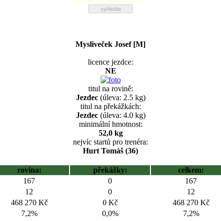
Mysliveček Josef [M]
licence jezdce:
NE
titul na rovině:
Jezdec
(úleva: 2.5 kg)
titul na překážkách:
Jezdec
(úleva: 4.0 kg)
minimální hmotnost:
52,0 kg
nejvíc startů pro trenéra:
Hurt Tomáš (36)
rovina:
překážky:
celkem:
167
0
167
12
0
12
468 270 Kč
0 Kč
468 270 Kč
7,2%
0,0%
7,2%