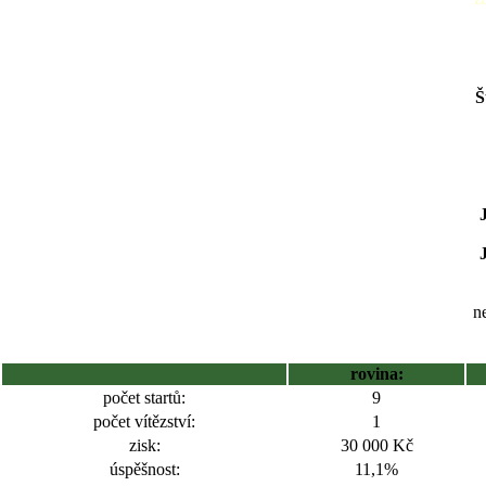
Š
ne
rovina:
počet startů:
9
počet vítězství:
1
zisk:
30 000 Kč
úspěšnost:
11,1%