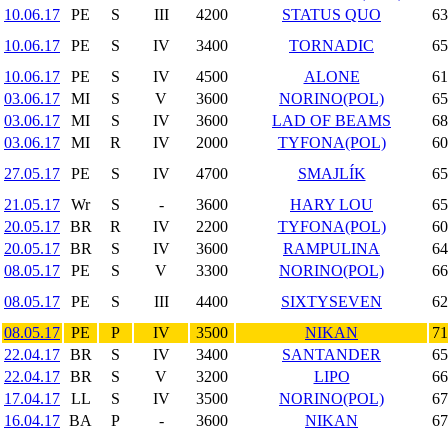
10.06.17
PE
S
III
4200
STATUS QUO
63
10.06.17
PE
S
IV
3400
TORNADIC
65
10.06.17
PE
S
IV
4500
ALONE
61
03.06.17
MI
S
V
3600
NORINO(POL)
65
03.06.17
MI
S
IV
3600
LAD OF BEAMS
68
03.06.17
MI
R
IV
2000
TYFONA(POL)
60
27.05.17
PE
S
IV
4700
SMAJLÍK
65
21.05.17
Wr
S
-
3600
HARY LOU
65
20.05.17
BR
R
IV
2200
TYFONA(POL)
60
20.05.17
BR
S
IV
3600
RAMPULINA
64
08.05.17
PE
S
V
3300
NORINO(POL)
66
08.05.17
PE
S
III
4400
SIXTYSEVEN
62
08.05.17
PE
P
IV
3500
NIKAN
71
22.04.17
BR
S
IV
3400
SANTANDER
65
22.04.17
BR
S
V
3200
LIPO
66
17.04.17
LL
S
IV
3500
NORINO(POL)
67
16.04.17
BA
P
-
3600
NIKAN
67