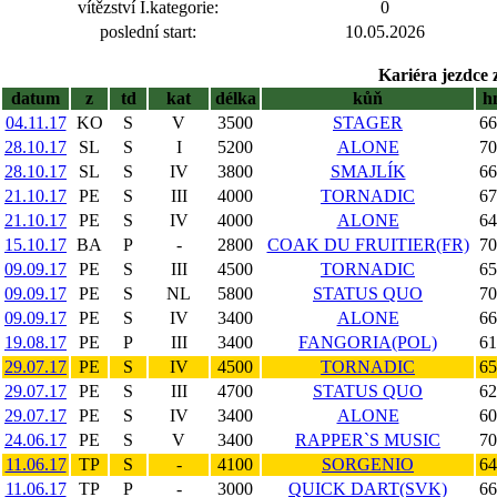
vítězství I.kategorie:
0
poslední start:
10.05.2026
Kariéra jezdce 
datum
z
td
kat
délka
kůň
h
04.11.17
KO
S
V
3500
STAGER
66
28.10.17
SL
S
I
5200
ALONE
70
28.10.17
SL
S
IV
3800
SMAJLÍK
66
21.10.17
PE
S
III
4000
TORNADIC
67
21.10.17
PE
S
IV
4000
ALONE
64
15.10.17
BA
P
-
2800
COAK DU FRUITIER(FR)
70
09.09.17
PE
S
III
4500
TORNADIC
65
09.09.17
PE
S
NL
5800
STATUS QUO
70
09.09.17
PE
S
IV
3400
ALONE
66
19.08.17
PE
P
III
3400
FANGORIA(POL)
61
29.07.17
PE
S
IV
4500
TORNADIC
65
29.07.17
PE
S
III
4700
STATUS QUO
62
29.07.17
PE
S
IV
3400
ALONE
60
24.06.17
PE
S
V
3400
RAPPER`S MUSIC
70
11.06.17
TP
S
-
4100
SORGENIO
64
11.06.17
TP
P
-
3000
QUICK DART(SVK)
66