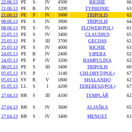
22.06.13
PE
S
IV
4500
RICHIE
66
21.06.13
PE
B
IV
3200
TYPHONIC
63
21.06.13
PE
P
IV
3900
TRIPOLIS
62
08.06.13
PE
S
IV
3900
TRIPOLIS
64
08.06.13
PE
S
IV
3400
FLOWER(POL)
61
25.05.13
PE
S
IV
3400
CLAUDIUS
65
25.05.13
PE
S
III
3700
GECOSS
62
25.05.13
PE
S
IV
4000
RICHIE
63
24.05.13
PE
B
IV
2400
VIPERA
62
24.05.13
PE
P
IV
3200
RAMPULINA
62
08.05.13
PE
S
III
3400
TRIPOLIS
60
05.05.13
SY
P
-
3140
CHLORYT(POL)
67
05.05.13
SY
R
V
1800
SHALANDO
62
01.05.13
LL
S
I
4200
TEREBESZ(POL)
67
27.04.13
BR
S
III
4100
TEMPLÁŘ
62
27.04.13
BR
S
IV
3600
ALJAŠKA
65
27.04.13
BR
S
IV
3400
MENUET
63