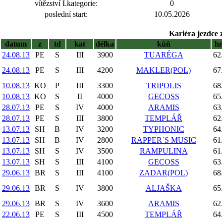
vítězství I.kategorie:
0
poslední start:
10.05.2026
Kariéra jezdce 
datum
z
td
kat
délka
kůň
h
24.08.13
PE
S
III
3900
TUARÉGA
62
24.08.13
PE
S
III
4200
MAKLER(POL)
67
10.08.13
KO
P
III
3300
TRIPOLIS
68
10.08.13
KO
S
II
4000
GECOSS
65
28.07.13
PE
S
IV
4000
ARAMIS
63
28.07.13
PE
S
III
3800
TEMPLÁŘ
62
13.07.13
SH
B
IV
3200
TYPHONIC
64
13.07.13
SH
B
IV
2800
RAPPER`S MUSIC
61
13.07.13
SH
S
IV
3500
RAMPULINA
61
13.07.13
SH
S
III
4100
GECOSS
63
29.06.13
BR
S
III
4100
ZADAR(POL)
68
29.06.13
BR
S
IV
3800
ALJAŠKA
65
29.06.13
BR
S
IV
3600
ARAMIS
62
22.06.13
PE
S
III
4500
TEMPLÁŘ
64