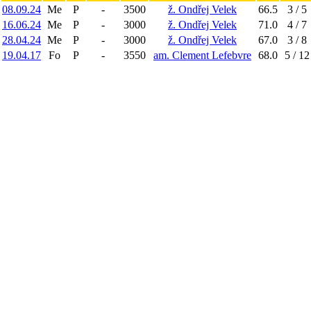
08.09.24
Me
P
-
3500
ž. Ondřej Velek
66.5
3 / 5
16.06.24
Me
P
-
3000
ž. Ondřej Velek
71.0
4 / 7
28.04.24
Me
P
-
3000
ž. Ondřej Velek
67.0
3 / 8
19.04.17
Fo
P
-
3550
am. Clement Lefebvre
68.0
5 / 12