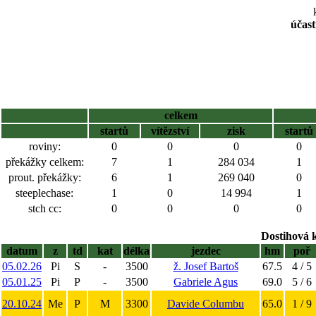
účast
celkem
startů
vítězství
zisk
startů
roviny:
0
0
0
0
překážky celkem:
7
1
284 034
1
prout. překážky:
6
1
269 040
0
steeplechase:
1
0
14 994
1
stch cc:
0
0
0
0
Dostihová 
datum
z
td
kat
délka
jezdec
hm
poř
05.02.26
Pi
S
-
3500
ž. Josef Bartoš
67.5
4 / 5
05.01.25
Pi
P
-
3500
Gabriele Agus
69.0
5 / 6
20.10.24
Me
P
M
3300
Davide Columbu
65.0
1 / 9