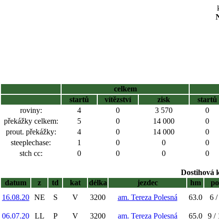
N
celkem
startů
vítězství
zisk
startů
roviny:
4
0
3 570
0
překážky celkem:
5
0
14 000
0
prout. překážky:
4
0
14 000
0
steeplechase:
1
0
0
0
stch cc:
0
0
0
0
Dostihová 
datum
z
td
kat
délka
jezdec
hm
po
16.08.20
NE
S
V
3200
am. Tereza Polesná
63.0
6 /
06.07.20
LL
P
V
3200
am. Tereza Polesná
65.0
9 /