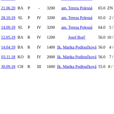
21.06.20
BA
P
-
3200
am. Tereza Polesná
65.0
ZN 
28.10.19
SL
P
IV
3200
am. Tereza Polesná
65.0
2 /
14.09.19
SL
P
IV
3200
am. Tereza Polesná
64.0
5 /
12.05.19
BA
R
IV
1200
Josef Borč
56.0
10 /
14.04.19
BA
R
IV
1400
žk. Marika Podloučková
56.0
4 /
03.11.18
KO
R
IV
2000
žk. Marika Podloučková
56.0
7 /
30.09.18
CH
R
III
1600
žk. Marika Podloučková
55.0
8 /