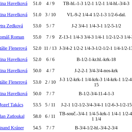
tina Havelková
51.0
4 / 9
TB-hl.-1-3 1/2-1 1/2-1 1/4-hl.-3/4-3
tina Havelková
51.0
3 / 10
VL-9-2 1/4-4 1/2-1-3 1/2-6-dal.
etra Zedková
53.0
5 / 7
J-2 3/4-1 1/4-3-1 1/2-5-1/2
Tomáš Roman
55.0
7 / 9
Z-13-1 1/4-3 3/4-3 1/4-1 1/2-1/2-3 1/4-
tálie Flenerová
52.0
11 / 13
J-3/4-2 1/2-2 1/4-3-1/2-1/2-1 1/4-1/2-1
tina Havelková
52.0
6 / 6
B-1/2-1-kr.hl.-krk-18
tina Havelková
50.0
4 / 7
J-2-2-1 3/4-3/4-nos-krk
J-3 1/2-krk-1 1/4-krk-3 1/4-krk-1 1/2-4
tálie Flenerová
53.0
2 / 10
15
tina Havelková
50.0
7 / 7
B-1/2-3/4-11-4-1-3
Jozef Takács
53.5
5 / 11
J-2-1 1/2-1/2-3/4-3/4-1 1/2-6-3-1/2-15
TB-souč.-3/4-1 1/4-5-krk-1 1/4-1 1/2-4
lan Zatloukal
58.0
6 / 11
1 1/4
inand Kráner
54.5
7 / 7
B-3/4-1/2-hl.-3/4-2-3/4