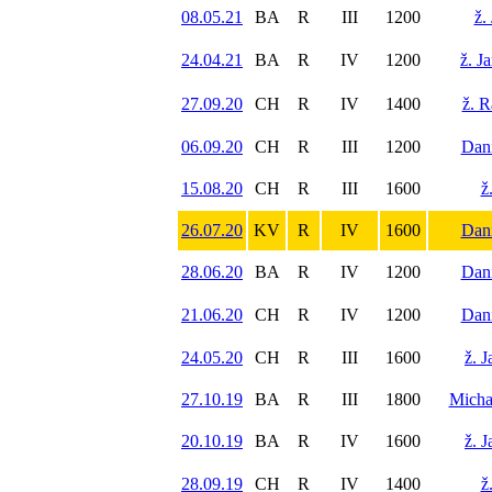
08.05.21
BA
R
III
1200
ž.
24.04.21
BA
R
IV
1200
ž. J
27.09.20
CH
R
IV
1400
ž. 
06.09.20
CH
R
III
1200
Dani
15.08.20
CH
R
III
1600
ž
26.07.20
KV
R
IV
1600
Dani
28.06.20
BA
R
IV
1200
Dani
21.06.20
CH
R
IV
1200
Dani
24.05.20
CH
R
III
1600
ž. J
27.10.19
BA
R
III
1800
Micha
20.10.19
BA
R
IV
1600
ž. J
28.09.19
CH
R
IV
1400
ž