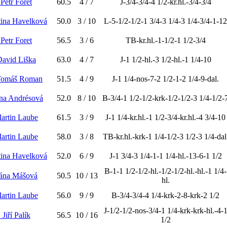
 Petr Foret
60.5
4 / 7
J-3/4-3/4-4 1/2-kr.hl.-3/4-3/4
tina Havelková
50.0
3 / 10
L-5-1/2-1/2-1 3/4-3 1/4-3 1/4-3/4-1-12
 Petr Foret
56.5
3 / 6
TB-kr.hl.-1-1/2-1 1/2-3/4
David Liška
63.0
4 / 7
J-1 1/2-hl.-3 1/2-hl.-1 1/4-10
Tomáš Roman
51.5
4 / 9
J-1 1/4-nos-7-2 1/2-1-2 1/4-9-dal.
řina Andrésová
52.0
8 / 10
B-3/4-1 1/2-1/2-krk-1/2-1/2-3 1/4-1/2-
Martin Laube
61.5
3 / 9
J-1 1/4-kr.hl.-1 1/2-3/4-kr.hl.-4 3/4-10
Martin Laube
58.0
3 / 8
TB-kr.hl.-krk-1 1/4-1/2-3 1/2-3 1/4-dal
tina Havelková
52.0
6 / 9
J-1 3/4-3 1/4-1-1 1/4-hl.-13-6-1 1/2
B-1-1 1/2-1/2-hl.-1/2-1/2-hl.-hl.-1 1/4-
ána Mášová
50.5
10 / 13
hl.
Martin Laube
56.0
9 / 9
B-3/4-3/4-4 1/4-krk-2-8-krk-2 1/2
J-1/2-1/2-nos-3/4-1 1/4-krk-krk-hl.-4-
. Jiří Palík
56.5
10 / 16
1/2