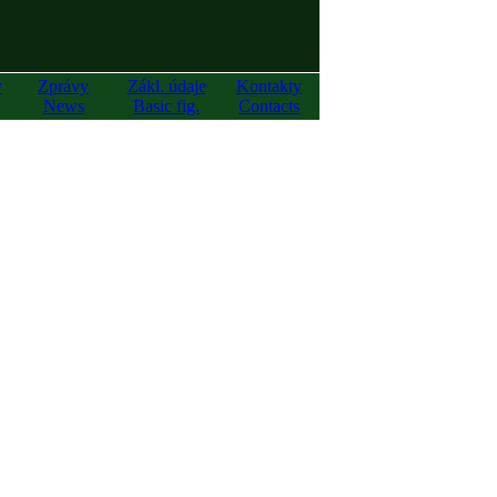
y
Zprávy
Zákl. údaje
Kontakty
News
Basic fig.
Contacts