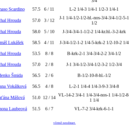
3/4
aso Scardino
57.5
6 / 11
L-2 1/4-3 1/4-1 1/2-3 1/4-1
J-1 1/4-1/2-1/2-hl.-nos-3/4-3/4-1/2-5-1
hal Hrouda
57.0
3 / 12
1/2
hal Hrouda
58.0
5 / 10
J-3/4-3/4-1-1/2-2 1/4-kr.hl.-3-2-krk
omáš Lukášek
58.5
4 / 11
J-3/4-1/2-1-2 1/4-5-krk-2 1/2-10-2 1/4
hal Hrouda
53.5
8 / 8
B-krk-2-1 3/4-3/4-2-2 3/4-1/2
hal Hrouda
57.0
2 / 8
J-1 3/4-1/2-3/4-1/2-3-2 1/2-3/4
denko Šmida
56.5
2 / 6
B-1/2-10-8-hl.-1/2
ana Vokálková
56.5
4 / 8
L-2-1 1/4-4 1/4-3-9-3 3/4-8
VL-14-2 3/4-1 1/4-3/4-nos-1 1/4-1/2-8
aťána Mášová
51.0
12 / 14
1 1/4
mona Laubeová
51.5
6 / 7
VL-7-2 3/4-krk-6-1-1
včetně neodstart.