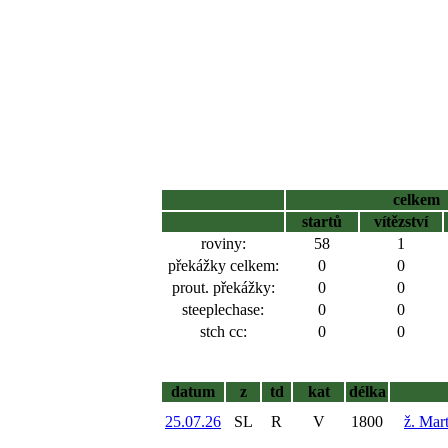
celkem
startů
vítězství
roviny:
58
1
překážky celkem:
0
0
prout. překážky:
0
0
steeplechase:
0
0
stch cc:
0
0
datum
z
td
kat
délka
25.07.26
SL
R
V
1800
ž. Mar