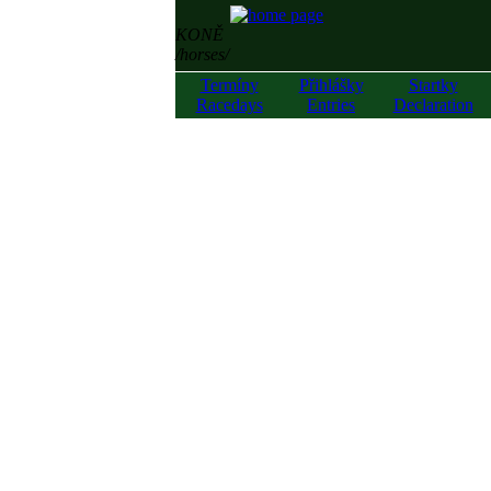
KONĚ
/horses/
Termíny
Přihlášky
Startky
Racedays
Entries
Declaration