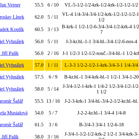
 Jan Verner
55.5
6 / 10
VL-5-1/2-1/2-krk-1/2-krk-1/2-1/2-1/2
VL-4 1/4-3/4-3/4-1/2-krk-1/2-1/2-1/2-1
aroslav Línek
62.0
5 / 11
1/2
B-krk-1 1/2-1/2-6-3/4-3/4-1/2-krk-4 1/2
Radek Koplík
60.5
3 / 13
7
el Vyhnálek
56.0
5 / 11
J-3-kr.hl.-1-1 3/4-hl.-3/4-1/2-6-nos-4
. Jiří Palík
56.0
2 / 16
J-1 1/2-3 1/2-1/2-souč.-3/4-hl.-1 1/2-kr
el Vyhnálek
57.0
1 / 11
L-3-3 1/2-2-1/2-1-krk-3/4-3-1 1/4-3/4
el Vyhnálek
57.5
6 / 9
B-kr.hl.-1 3/4-krk-hl.-1 1/2-1 3/4-1-20
J-3/4-1/2-1-krk-1 1/4-2 1/2-3/4-1/2-1/2
el Vyhnálek
58.0
5 / 14
1 1/2
aromír Šafář
55.5
13 / 16
J-2-3-krk-1 3/4-hl.-3/4-2-1/2-kr.hl.-hl.
ela Musialová
54.0
5 / 7
J-2-2-kr.hl.-1 3/4-4 1/4-8
aromír Šafář
61.5
3 / 6
B-3/4-3 3/4-1 1/2-6-18
J-3/4-1-1/2-1/2-krk-2 1/2-1 3/4-krk-3-
. Jiří Palík
58.0
3 / 16