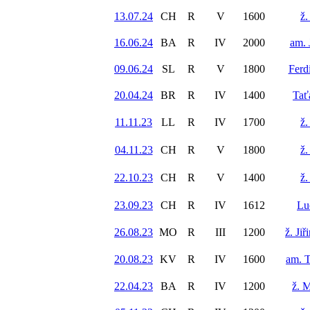
13.07.24
CH
R
V
1600
ž.
16.06.24
BA
R
IV
2000
am. 
09.06.24
SL
R
V
1800
Ferd
20.04.24
BR
R
IV
1400
Tať
11.11.23
LL
R
IV
1700
ž.
04.11.23
CH
R
V
1800
ž.
22.10.23
CH
R
V
1400
ž.
23.09.23
CH
R
IV
1612
Lu
26.08.23
MO
R
III
1200
ž. Ji
20.08.23
KV
R
IV
1600
am. 
22.04.23
BA
R
IV
1200
ž. 