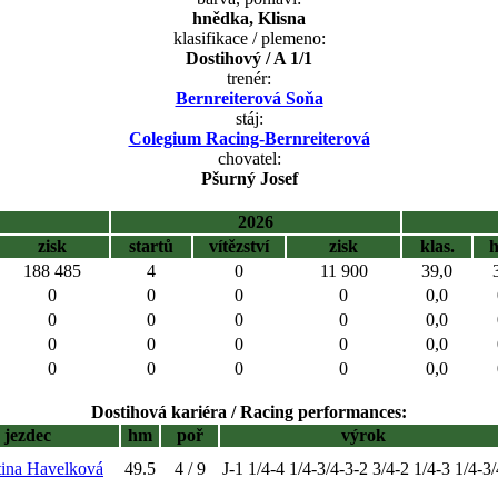
hnědka, Klisna
klasifikace / plemeno:
Dostihový / A 1/1
trenér:
Bernreiterová Soňa
stáj:
Colegium Racing-Bernreiterová
chovatel:
Pšurný Josef
2026
zisk
startů
vítězství
zisk
klas.
188 485
4
0
11 900
39,0
0
0
0
0
0,0
0
0
0
0
0,0
0
0
0
0
0,0
0
0
0
0
0,0
Dostihová kariéra / Racing performances:
jezdec
hm
poř
výrok
tina Havelková
49.5
4 / 9
J-1 1/4-4 1/4-3/4-3-2 3/4-2 1/4-3 1/4-3/