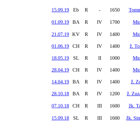
15.09.19
Eb
R
-
1650
Tomm
01.09.19
BA
R
IV
1700
Mic
21.07.19
KV
R
IV
1400
Mic
01.06.19
CH
R
IV
1400
ž. T
18.05.19
SL
R
II
1000
Mic
28.04.19
CH
R
IV
1400
Mic
14.04.19
BA
R
IV
1400
ž. Z
28.10.18
BA
R
IV
1200
ž. Zuz
07.10.18
CH
R
III
1600
žk. T
15.09.18
SL
R
III
1600
žk. Si