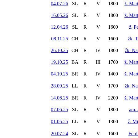
04.07.26
SL
R
V
1800
ž. Mar
16.05.26
SL
R
V
1800
ž. Mar
12.04.26
SL
R
V
1600
ž. P
08.11.25
CH
R
V
1600
žk. 
26.10.25
CH
R
IV
1800
žk. Na
19.10.25
BA
R
III
1700
ž. Mar
04.10.25
BR
R
IV
1400
ž. Mar
28.09.25
LL
R
V
1700
žk. Na
14.06.25
BR
R
IV
2200
ž. Mar
07.06.25
SL
R
V
1800
am. 
01.05.25
LL
R
V
1300
ž. Mi
20.07.24
SL
R
V
1600
Ferd