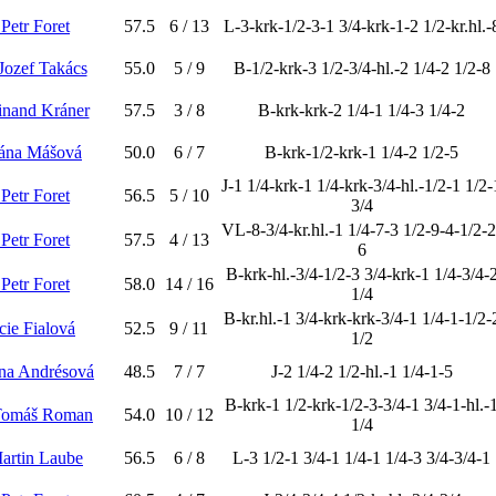
 Petr Foret
57.5
6 / 13
L-3-krk-1/2-3-1 3/4-krk-1-2 1/2-kr.hl.-
Jozef Takács
55.0
5 / 9
B-1/2-krk-3 1/2-3/4-hl.-2 1/4-2 1/2-8
inand Kráner
57.5
3 / 8
B-krk-krk-2 1/4-1 1/4-3 1/4-2
ána Mášová
50.0
6 / 7
B-krk-1/2-krk-1 1/4-2 1/2-5
J-1 1/4-krk-1 1/4-krk-3/4-hl.-1/2-1 1/2-
 Petr Foret
56.5
5 / 10
3/4
VL-8-3/4-kr.hl.-1 1/4-7-3 1/2-9-4-1/2-2
 Petr Foret
57.5
4 / 13
6
B-krk-hl.-3/4-1/2-3 3/4-krk-1 1/4-3/4-
 Petr Foret
58.0
14 / 16
1/4
B-kr.hl.-1 3/4-krk-krk-3/4-1 1/4-1-1/2-
cie Fialová
52.5
9 / 11
1/2
řina Andrésová
48.5
7 / 7
J-2 1/4-2 1/2-hl.-1 1/4-1-5
B-krk-1 1/2-krk-1/2-3-3/4-1 3/4-1-hl.-
Tomáš Roman
54.0
10 / 12
1/4
Martin Laube
56.5
6 / 8
L-3 1/2-1 3/4-1 1/4-1 1/4-3 3/4-3/4-1