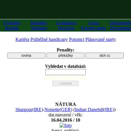
Výsledky
Statistiky
Legislativa
Avíza
Dokument
Results
Statistics
Decision
Foreign starts
Documents
Kariéra
Průběžné handicapy
Potomci
Plánované starty
Penality:
rovina
překážky
stch cc
Vyhledat v databázi:
zadejte alespoň 2 znaky
NÁTURA
Sharpour(IRE)
-
Noisette(GER)
(
Indian Danehill(IRE)
)
dat.narození / věk:
16.04.2016 / 10
barva, pohlavi: