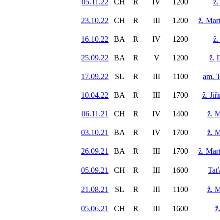
05.11.22
CH
R
IV
1200
ž.
23.10.22
CH
R
III
1200
ž. Mar
16.10.22
BA
R
IV
1200
ž.
25.09.22
BA
R
V
1200
ž. 
17.09.22
SL
R
III
1100
am. 
10.04.22
BA
R
III
1700
ž. Ji
06.11.21
CH
R
IV
1400
ž. 
03.10.21
BA
R
IV
1700
ž. 
26.09.21
BA
R
III
1700
ž. Mar
05.09.21
CH
R
III
1600
Tať
21.08.21
SL
R
III
1100
ž. 
05.06.21
CH
R
III
1600
ž