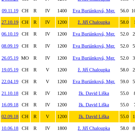
09.11.19
CH
R
IV
1400
Eva Buriánková, Mgr.
56.0
1
27.10.19
CH
R
IV
1200
ž. Jiří Chaloupka
58.0
06.10.19
CH
R
IV
1200
Eva Buriánková, Mgr.
52.0
2
08.09.19
CH
R
IV
1200
Eva Buriánková, Mgr.
52.0
5
26.05.19
MO
R
IV
1200
Eva Buriánková, Mgr.
52.0
3
19.05.19
CH
R
V
1200
ž. Jiří Chaloupka
58.0
2
22.04.19
CH
R
V
1200
Eva Buriánková, Mgr.
59.0
5
21.10.18
CH
R
IV
1200
žk. David Liška
55.0
16.09.18
CH
R
IV
1200
žk. David Liška
55.0
02.09.18
CH
R
V
1200
žk. David Liška
55.0
1
10.06.18
CH
R
IV
1800
ž. Jiří Chaloupka
58.0
8