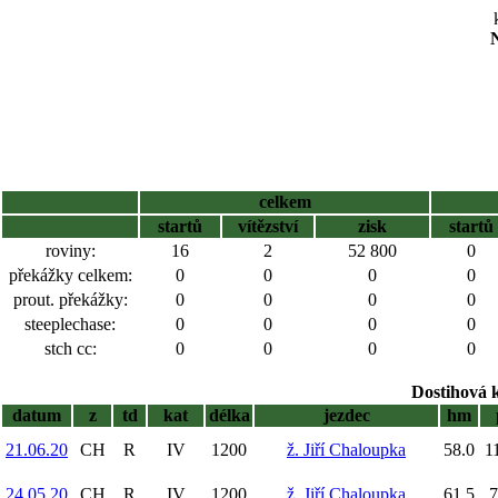
N
celkem
startů
vítězství
zisk
startů
roviny:
16
2
52 800
0
překážky celkem:
0
0
0
0
prout. překážky:
0
0
0
0
steeplechase:
0
0
0
0
stch cc:
0
0
0
0
Dostihová 
datum
z
td
kat
délka
jezdec
hm
21.06.20
CH
R
IV
1200
ž. Jiří Chaloupka
58.0
1
24.05.20
CH
R
IV
1200
ž. Jiří Chaloupka
61.5
7