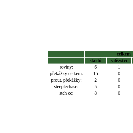
celkem
startů
vítězství
roviny:
6
1
překážky celkem:
15
0
prout. překážky:
2
0
steeplechase:
5
0
stch cc:
8
0