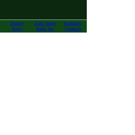
y
Zprávy
Zákl. údaje
Kontakty
News
Basic fig.
Contacts