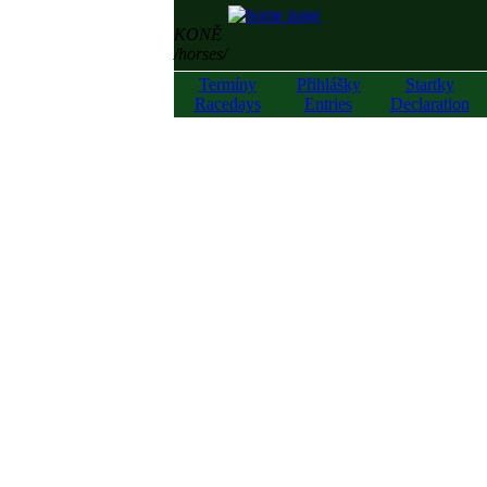
KONĚ
/horses/
Termíny
Přihlášky
Startky
Racedays
Entries
Declaration