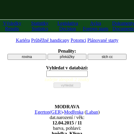
Výsledky
Statistiky
Legislativa
Avíza
Dokument
Results
Statistics
Decision
Foreign starts
Documents
Kariéra
Průběžné handicapy
Potomci
Plánované starty
Penality:
rovina
překážky
stch cc
Vyhledat v databázi:
zadejte alespoň 2 znaky
MODRAVA
Egerton(GER)
-
Modřenka
(
Laban
)
dat.narození / věk:
12.04.2015 / 11
barva, pohlavi:
hnědka, Klisna