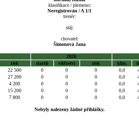
klasifikace / plemeno:
Neregistrován / A 1/1
trenér:
stáj:
chovatel:
Šimonová Jana
2026
zisk
startů
vítězství
zisk
klas.
22 500
0
0
0
0,0
27 200
0
0
0
0,0
4 200
0
0
0
0,0
15 200
0
0
0
0,0
7 800
0
0
0
0,0
Nebyly nalezeny žádné přihlášky.