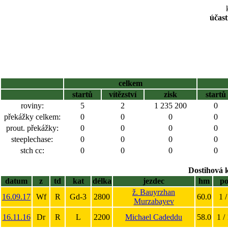
účast
celkem
startů
vítězství
zisk
startů
roviny:
5
2
1 235 200
0
překážky celkem:
0
0
0
0
prout. překážky:
0
0
0
0
steeplechase:
0
0
0
0
stch cc:
0
0
0
0
Dostihová 
datum
z
td
kat
délka
jezdec
hm
po
ž. Bauyrzhan
16.09.17
Wf
R
Gd-3
2800
60.0
1 /
Murzabayev
16.11.16
Dr
R
L
2200
Michael Cadeddu
58.0
1 /