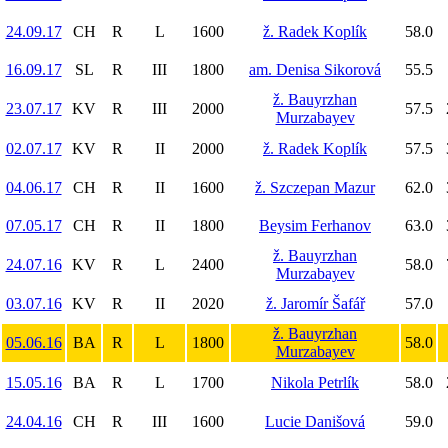
24.09.17
CH
R
L
1600
ž. Radek Koplík
58.0
16.09.17
SL
R
III
1800
am. Denisa Sikorová
55.5
ž. Bauyrzhan
23.07.17
KV
R
III
2000
57.5
Murzabayev
02.07.17
KV
R
II
2000
ž. Radek Koplík
57.5
04.06.17
CH
R
II
1600
ž. Szczepan Mazur
62.0
07.05.17
CH
R
II
1800
Beysim Ferhanov
63.0
ž. Bauyrzhan
24.07.16
KV
R
L
2400
58.0
Murzabayev
03.07.16
KV
R
II
2020
ž. Jaromír Šafář
57.0
ž. Bauyrzhan
05.06.16
BA
R
L
1800
58.0
Murzabayev
15.05.16
BA
R
L
1700
Nikola Petrlík
58.0
24.04.16
CH
R
III
1600
Lucie Danišová
59.0