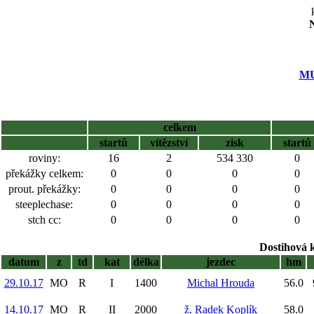
N
MU
celkem
startů
vítězství
zisk
startů
roviny:
16
2
534 330
0
překážky celkem:
0
0
0
0
prout. překážky:
0
0
0
0
steeplechase:
0
0
0
0
stch cc:
0
0
0
0
Dostihová 
datum
z
td
kat
délka
jezdec
hm
29.10.17
MO
R
I
1400
Michal Hrouda
56.0
14.10.17
MO
R
II
2000
ž. Radek Koplík
58.0