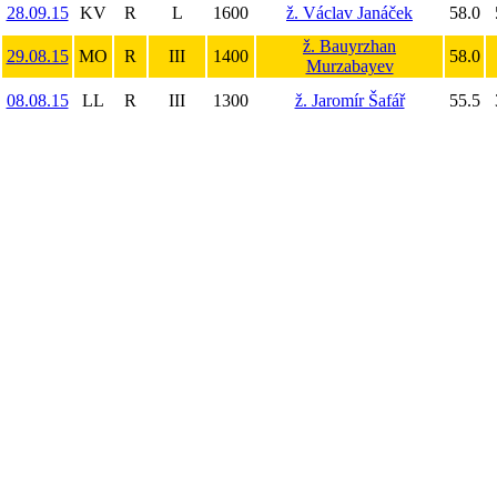
28.09.15
KV
R
L
1600
ž. Václav Janáček
58.0
ž. Bauyrzhan
29.08.15
MO
R
III
1400
58.0
Murzabayev
08.08.15
LL
R
III
1300
ž. Jaromír Šafář
55.5