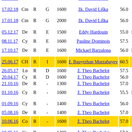
17.02.18
Cm
R
G
1600
žk. David Liška
56.0
17.01.18
Cm
R
G
2000
žk. David Liška
56.0
05.12.17
De
R
E
1500
Eddy Hardouin
55.0
08.11.17
Cy
R
E
1600
Pauline Dominois
57.5
17.10.17
De
R
E
1600
Mickael Barzalona
56.0
25.06.17
CH
R
I
1600
ž. Bauyrzhan Murzabayev
60.5
26.05.17
Ln
R
D
1600
ž. Theo Bachelot
57.5
20.04.17
Cy
R
D
1600
ž. Theo Bachelot
56.0
21.10.16
De
R
-
1300
ž. Theo Bachelot
57.0
01.10.16
Cy
R
-
1600
ž. Theo Bachelot
55.5
01.09.16
Cy
R
-
1400
ž. Theo Bachelot
56.0
05.08.16
De
R
-
1400
ž. Theo Bachelot
57.0
10.06.16
Co
R
-
1600
ž. Theo Bachelot
57.0