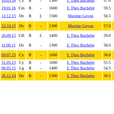
10.05.16
Cy
R
-
1300
ž. Theo Bachelot
57.0
19.01.16
Cm
R
-
1600
ž. Theo Bachelot
59.5
12.12.15
De
R
L
1500
Maxime Guyon
56.5
22.10.15
De
R
-
1300
Maxime Guyon
57.0
26.09.15
CH
R
L
1400
ž. Theo Bachelot
59.0
11.08.15
De
R
-
1300
ž. Theo Bachelot
58.0
09.07.15
Cy
R
-
1600
ž. Theo Bachelot
56.0
31.05.15
Cy
R
-
1600
ž. Theo Bachelot
55.5
06.05.15
Lg
R
-
1400
ž. Theo Bachelot
54.5
26.12.14
De
R
-
1500
ž. Theo Bachelot
56.5