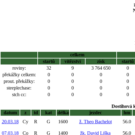
N
celkem
startů
vítězství
zisk
startů
roviny:
32
9
3 764 650
0
překážky celkem:
0
0
0
0
prout. překážky:
0
0
0
0
steeplechase:
0
0
0
0
stch cc:
0
0
0
0
Dostihová 
datum
z
td
kat
délka
jezdec
hm
20.03.18
Cy
R
G
1600
ž. Theo Bachelot
56.0
07.03.18
Co
R
G
1400
žk. David Liška
56.0