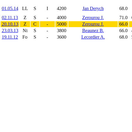
01.05.14
LL
S
I
4200
Jan Derych
68.0
02.11.13
Z
S
-
4000
Zerourou J.
71.0
20.10.13
Z
C
-
5000
Zerourou J.
66.0
23.03.13
Ni
S
-
3800
Beaunez B.
66.0
19.11.12
Fo
S
-
3600
Lecordier A.
68.0