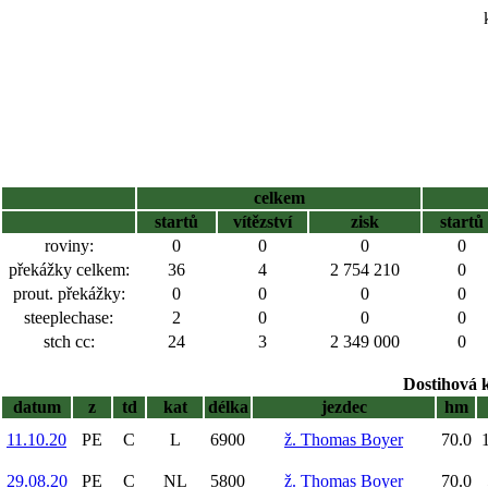
celkem
startů
vítězství
zisk
startů
roviny:
0
0
0
0
překážky celkem:
36
4
2 754 210
0
prout. překážky:
0
0
0
0
steeplechase:
2
0
0
0
stch cc:
24
3
2 349 000
0
Dostihová 
datum
z
td
kat
délka
jezdec
hm
11.10.20
PE
C
L
6900
ž. Thomas Boyer
70.0
29.08.20
PE
C
NL
5800
ž. Thomas Boyer
70.0