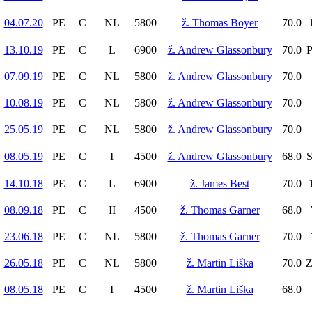
04.07.20
PE
C
NL
5800
ž. Thomas Boyer
70.0
13.10.19
PE
C
L
6900
ž. Andrew Glassonbury
70.0
P
07.09.19
PE
C
NL
5800
ž. Andrew Glassonbury
70.0
10.08.19
PE
C
NL
5800
ž. Andrew Glassonbury
70.0
25.05.19
PE
C
NL
5800
ž. Andrew Glassonbury
70.0
08.05.19
PE
C
I
4500
ž. Andrew Glassonbury
68.0
S
14.10.18
PE
C
L
6900
ž. James Best
70.0
08.09.18
PE
C
II
4500
ž. Thomas Garner
68.0
23.06.18
PE
C
NL
5800
ž. Thomas Garner
70.0
26.05.18
PE
C
NL
5800
ž. Martin Liška
70.0
Z
08.05.18
PE
C
I
4500
ž. Martin Liška
68.0