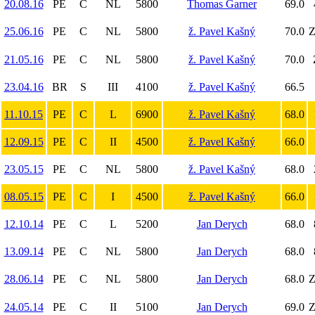
20.08.16
PE
C
NL
5800
Thomas Garner
69.0
25.06.16
PE
C
NL
5800
ž. Pavel Kašný
70.0
Z
21.05.16
PE
C
NL
5800
ž. Pavel Kašný
70.0
23.04.16
BR
S
III
4100
ž. Pavel Kašný
66.5
11.10.15
PE
C
L
6900
ž. Pavel Kašný
68.0
12.09.15
PE
C
II
4500
ž. Pavel Kašný
66.0
23.05.15
PE
C
NL
5800
ž. Pavel Kašný
68.0
08.05.15
PE
C
I
4500
ž. Pavel Kašný
66.0
12.10.14
PE
C
L
5200
Jan Derych
68.0
13.09.14
PE
C
NL
5800
Jan Derych
68.0
28.06.14
PE
C
NL
5800
Jan Derych
68.0
Z
24.05.14
PE
C
II
5100
Jan Derych
69.0
Z