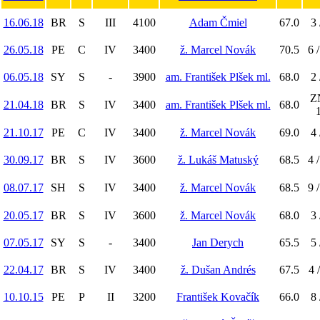
16.06.18
BR
S
III
4100
Adam Čmiel
67.0
3 
26.05.18
PE
C
IV
3400
ž. Marcel Novák
70.5
6 
06.05.18
SY
S
-
3900
am. František Plšek ml.
68.0
2 
Z
21.04.18
BR
S
IV
3400
am. František Plšek ml.
68.0
21.10.17
PE
C
IV
3400
ž. Marcel Novák
69.0
4 
30.09.17
BR
S
IV
3600
ž. Lukáš Matuský
68.5
4 
08.07.17
SH
S
IV
3400
ž. Marcel Novák
68.5
9 
20.05.17
BR
S
IV
3600
ž. Marcel Novák
68.0
3 
07.05.17
SY
S
-
3400
Jan Derych
65.5
5 
22.04.17
BR
S
IV
3400
ž. Dušan Andrés
67.5
4 
10.10.15
PE
P
II
3200
František Kovačík
66.0
8 