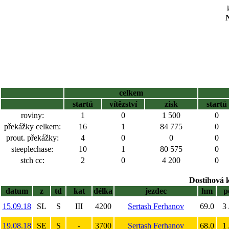
N
celkem
startů
vítězství
zisk
startů
roviny:
1
0
1 500
0
překážky celkem:
16
1
84 775
0
prout. překážky:
4
0
0
0
steeplechase:
10
1
80 575
0
stch cc:
2
0
4 200
0
Dostihová 
datum
z
td
kat
délka
jezdec
hm
p
15.09.18
SL
S
III
4200
Sertash Ferhanov
69.0
3 
19.08.18
SE
S
-
3700
Sertash Ferhanov
68.0
1 