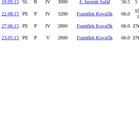
19.09.15
SL
R
IV
3000
ž. Jaromír Šafář
56.5
5 
S
22.08.15
PE
P
IV
3200
František Kovačík
66.0
27.06.15
PE
P
IV
2800
František Kovačík
66.0
ZN
23.05.15
PE
P
V
2800
František Kovačík
66.0
ZN