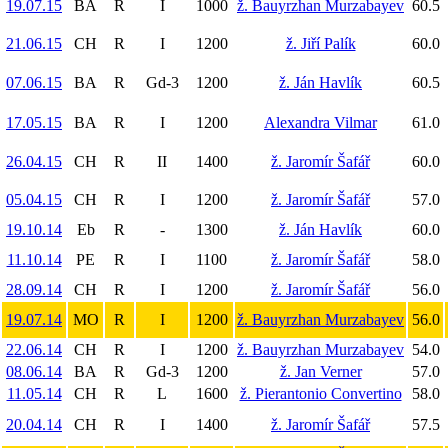
19.07.15
BA
R
I
1000
ž. Bauyrzhan Murzabayev
60.5
21.06.15
CH
R
I
1200
ž. Jiří Palík
60.0
07.06.15
BA
R
Gd-3
1200
ž. Ján Havlík
60.5
17.05.15
BA
R
I
1200
Alexandra Vilmar
61.0
26.04.15
CH
R
II
1400
ž. Jaromír Šafář
60.0
05.04.15
CH
R
I
1200
ž. Jaromír Šafář
57.0
19.10.14
Eb
R
-
1300
ž. Ján Havlík
60.0
11.10.14
PE
R
I
1100
ž. Jaromír Šafář
58.0
28.09.14
CH
R
I
1200
ž. Jaromír Šafář
56.0
19.07.14
MO
R
I
1200
ž. Bauyrzhan Murzabayev
56.0
22.06.14
CH
R
I
1200
ž. Bauyrzhan Murzabayev
54.0
08.06.14
BA
R
Gd-3
1200
ž. Jan Verner
57.0
11.05.14
CH
R
L
1600
ž. Pierantonio Convertino
58.0
20.04.14
CH
R
I
1400
ž. Jaromír Šafář
57.5