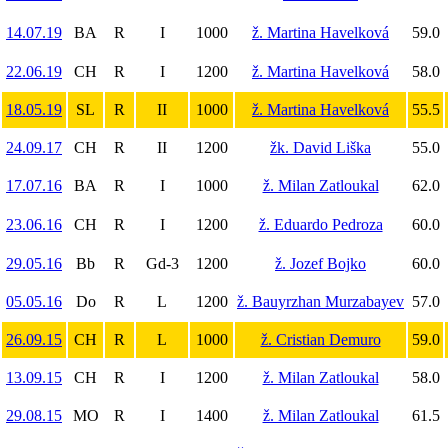
14.07.19
BA
R
I
1000
ž. Martina Havelková
59.0
22.06.19
CH
R
I
1200
ž. Martina Havelková
58.0
18.05.19
SL
R
II
1000
ž. Martina Havelková
55.5
24.09.17
CH
R
II
1200
žk. David Liška
55.0
17.07.16
BA
R
I
1000
ž. Milan Zatloukal
62.0
23.06.16
CH
R
I
1200
ž. Eduardo Pedroza
60.0
29.05.16
Bb
R
Gd-3
1200
ž. Jozef Bojko
60.0
05.05.16
Do
R
L
1200
ž. Bauyrzhan Murzabayev
57.0
26.09.15
CH
R
L
1000
ž. Cristian Demuro
59.0
13.09.15
CH
R
I
1200
ž. Milan Zatloukal
58.0
29.08.15
MO
R
I
1400
ž. Milan Zatloukal
61.5