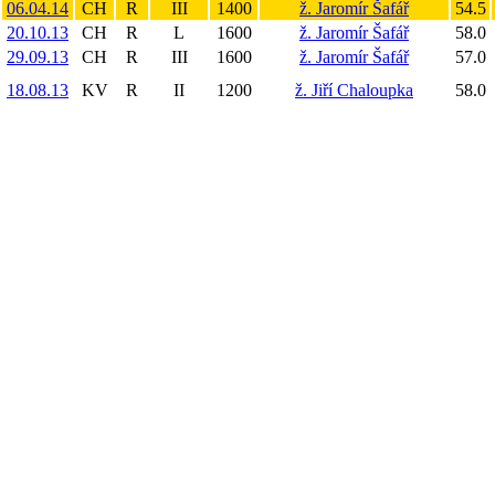
06.04.14
CH
R
III
1400
ž. Jaromír Šafář
54.5
20.10.13
CH
R
L
1600
ž. Jaromír Šafář
58.0
29.09.13
CH
R
III
1600
ž. Jaromír Šafář
57.0
18.08.13
KV
R
II
1200
ž. Jiří Chaloupka
58.0