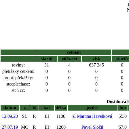
N
celkem
startů
vítězství
zisk
startů
roviny:
31
4
637 345
0
překážky celkem:
0
0
0
0
prout. překážky:
0
0
0
0
steeplechase:
0
0
0
0
stch cc:
0
0
0
0
Dostihová 
datum
z
td
kat
délka
jezdec
hm
12.09.20
SL
R
III
1100
ž. Martina Havelková
55.0
27.07.19
MO
R
III
1200
Pavel Složil
67.0