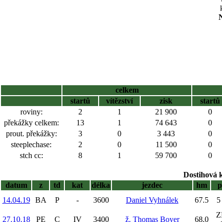
N
celkem
startů
vítězství
zisk
startů
roviny:
2
1
21 900
0
překážky celkem:
13
1
74 643
0
prout. překážky:
3
0
3 443
0
steeplechase:
2
0
11 500
0
stch cc:
8
1
59 700
0
Dostihová 
datum
z
td
kat
délka
jezdec
hm
p
14.04.19
BA
P
-
3600
Daniel Vyhnálek
67.5
5
Z
27.10.18
PE
C
IV
3400
ž. Thomas Boyer
68.0