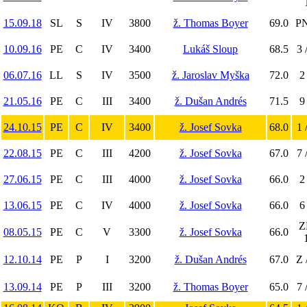
15.09.18
SL
S
IV
3800
ž. Thomas Boyer
69.0
PN
10.09.16
PE
C
IV
3400
Lukáš Sloup
68.5
3 
06.07.16
LL
S
IV
3500
ž. Jaroslav Myška
72.0
2
21.05.16
PE
C
III
3400
ž. Dušan Andrés
71.5
9
24.10.15
PE
C
IV
3400
ž. Josef Sovka
68.0
1 
22.08.15
PE
C
III
4200
ž. Josef Sovka
67.0
7 
27.06.15
PE
C
III
4000
ž. Josef Sovka
66.0
2
13.06.15
PE
C
IV
4000
ž. Josef Sovka
66.0
6
Z
08.05.15
PE
C
V
3300
ž. Josef Sovka
66.0
12.10.14
PE
P
I
3200
ž. Dušan Andrés
67.0
Z 
13.09.14
PE
P
III
3200
ž. Thomas Boyer
65.0
7 