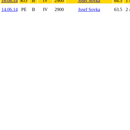
16.08.14
KO
B
IV
2900
Josef Sovka
64.5
1 
14.06.14
PE
B
IV
2900
Josef Sovka
63.5
2 