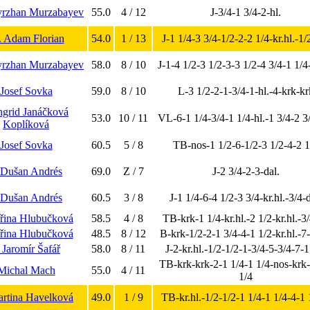
yrzhan Murzabayev
55.0
4 / 12
J-3/4-1 3/4-2-hl.
. Adam Florian
54.0
1 / 13
J-1 1/4-3 3/4-1/2-2-2 1/4-kr.hl.-1/
yrzhan Murzabayev
58.0
8 / 10
J-1-4 1/2-3 1/2-3-3 1/2-4 3/4-1 1/4
Josef Sovka
59.0
8 / 10
L-3 1/2-2-1-3/4-1-hl.-4-krk-kr
Ingrid Janáčková
53.0
10 / 11
VL-6-1 1/4-3/4-1 1/4-hl.-1 3/4-2 3
Koplíková
Josef Sovka
60.5
5 / 8
TB-nos-1 1/2-6-1/2-3 1/2-4-2 1
 Dušan Andrés
69.0
Z / 7
J-2 3/4-2-3-dal.
 Dušan Andrés
60.5
3 / 8
J-1 1/4-6-4 1/2-3 3/4-kr.hl.-3/4-d
řina Hlubučková
58.5
4 / 8
TB-krk-1 1/4-kr.hl.-2 1/2-kr.hl.-3
řina Hlubučková
48.5
8 / 12
B-krk-1/2-2-1 3/4-4-1 1/2-kr.hl.-7
. Jaromír Šafář
58.0
8 / 11
J-2-kr.hl.-1/2-1/2-1-3/4-5-3/4-7-1
TB-krk-krk-2-1 1/4-1 1/4-nos-krk-
Michal Mach
55.0
4 / 11
1/4
artina Havelková
49.0
1 / 9
TB-kr.hl.-1/2-1/2-1 1/4-1 1/4-4-1 