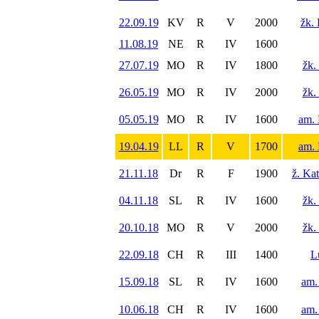
22.09.19
KV
R
V
2000
žk.
11.08.19
NE
R
IV
1600
27.07.19
MO
R
IV
1800
žk.
26.05.19
MO
R
IV
2000
žk.
05.05.19
MO
R
IV
1600
am. 
19.04.19
LL
R
V
1700
am. 
21.11.18
Dr
R
F
1900
ž. Ka
04.11.18
SL
R
IV
1600
žk.
20.10.18
MO
R
V
2000
žk.
22.09.18
CH
R
III
1400
L
15.09.18
SL
R
IV
1600
am.
10.06.18
CH
R
IV
1600
am.