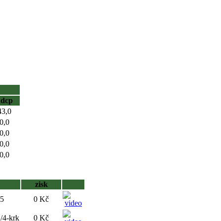
hdcp
43,0
0,0
0,0
0,0
0,0
zisk
-5
0 Kč
1/4-krk
0 Kč