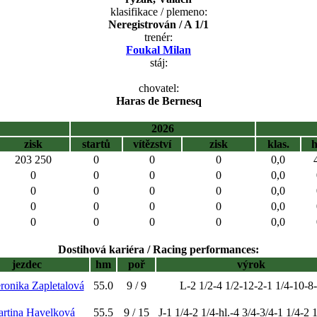
klasifikace / plemeno:
Neregistrován / A 1/1
trenér:
Foukal Milan
stáj:
chovatel:
Haras de Bernesq
2026
zisk
startů
vítězství
zisk
klas.
203 250
0
0
0
0,0
0
0
0
0
0,0
0
0
0
0
0,0
0
0
0
0
0,0
0
0
0
0
0,0
Dostihová kariéra / Racing performances:
jezdec
hm
poř
výrok
ronika Zapletalová
55.0
9 / 9
L-2 1/2-4 1/2-12-2-1 1/4-10-8
artina Havelková
55.5
9 / 15
J-1 1/4-2 1/4-hl.-4 3/4-3/4-1 1/4-2 