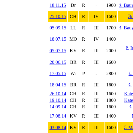
18.11.15
Dr
R
-
1900
ž. Bau
25.10.15
CH
R
IV
1600
žk
05.09.15
LL
R
III
1700
ž. Bau
18.07.15
MO
R
IV
1400
ž. 
05.07.15
KV
R
III
2000
20.06.15
BR
R
III
1600
17.05.15
Wr
P
-
2800
ž.
18.04.15
BR
R
III
1600
ž.
26.10.14
CH
R
III
1600
Kate
19.10.14
CH
R
III
1800
Kate
14.09.14
CH
R
III
1600
ž
17.08.14
KV
R
III
1400
03.08.14
KV
R
III
1600
ž. M