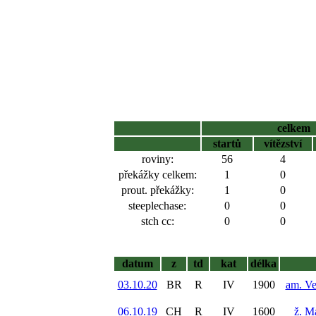
celkem
startů
vítězství
roviny:
56
4
překážky celkem:
1
0
prout. překážky:
1
0
steeplechase:
0
0
stch cc:
0
0
datum
z
td
kat
délka
03.10.20
BR
R
IV
1900
am. Ve
06.10.19
CH
R
IV
1600
ž. M