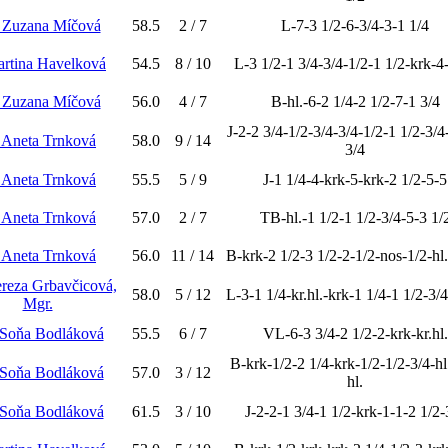
 Zuzana Míčová
58.5
2 / 7
L-7-3 1/2-6-3/4-3-1 1/4
artina Havelková
54.5
8 / 10
L-3 1/2-1 3/4-3/4-1/2-1 1/2-krk-4
 Zuzana Míčová
56.0
4 / 7
B-hl.-6-2 1/4-2 1/2-7-1 3/4
J-2-2 3/4-1/2-3/4-3/4-1/2-1 1/2-3/4
 Aneta Trnková
58.0
9 / 14
3/4
 Aneta Trnková
55.5
5 / 9
J-1 1/4-4-krk-5-krk-2 1/2-5-5
 Aneta Trnková
57.0
2 / 7
TB-hl.-1 1/2-1 1/2-3/4-5-3 1/
 Aneta Trnková
56.0
11 / 14
B-krk-2 1/2-3 1/2-2-1/2-nos-1/2-hl.
reza Grbavčicová,
58.0
5 / 12
L-3-1 1/4-kr.hl.-krk-1 1/4-1 1/2-3/4
Mgr.
 Soňa Bodláková
55.5
6 / 7
VL-6-3 3/4-2 1/2-2-krk-kr.hl.
B-krk-1/2-2 1/4-krk-1/2-1/2-3/4-hl
 Soňa Bodláková
57.0
3 / 12
hl.
 Soňa Bodláková
61.5
3 / 10
J-2-2-1 3/4-1 1/2-krk-1-1-2 1/2-