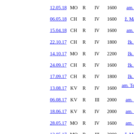
12.05.18
MO
R
IV
1600
am.
06.05.18
CH
R
IV
1600
ž. M
15.04.18
CH
R
IV
1600
am.
22.10.17
CH
R
IV
1800
žk.
14.10.17
MO
R
IV
2200
žk.
24.09.17
CH
R
IV
1600
žk.
17.09.17
CH
R
IV
1800
žk.
am. Te
13.08.17
KV
R
IV
1600
06.08.17
KV
R
III
2000
am.
18.06.17
KV
R
IV
2000
am.
28.05.17
MO
R
IV
1600
am.