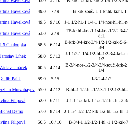
artina Havelková
53.0
5 / 10
B-krk-1/2-krk-krk-2 1/4-1/2-3-krk
artina Havelková
49.0
7 / 9
B-krk-souč.-1-1-kr.hl.-kr.hl.-1
artina Havelková
49.5
9 / 16
J-1 1/2-hl.-1 1/4-1 1/4-nos-hl.-hl.-
TB-kr.hl.-krk-1 1/4-krk-1/2-2 3/4-
artina Havelková
53.0
2 / 9
dal.
B-krk-3/4-krk-3/4-1/2-1/2-krk-5-6-
 Jiří Chaloupka
58.5
6 / 14
3/4
J-1 1/2-1 1/4-1/2-hl.-1/2-3/4-krk-n
 Jaroslav Línek
58.0
5 / 13
1/2
B-3/4-nos-1/2-3/4-3/4-souč.-krk-2
 Václav Janáček
60.5
4 / 14
1/4
ž. Jiří Palík
59.0
5 / 5
J-3-2-4-1/2
yrzhan Murzabayev
55.0
4 / 12
B-hl.-1 1/2-hl.-1/2-3-1 1/2-1/2-hl.
vlína Filipová
52.0
6 / 11
J-1-1 1/2-krk-1 1/2-1/2-hl.-hl.-2-3
Michal Demo
57.0
8 / 14
J-1 1/4-1/2-1/2-krk-1/2-hl.-1/2-hl.-
vlína Filipová
56.5
10 / 10
B-3/4-1 1/2-1/2-1-hl.-1 1/2-krk-7