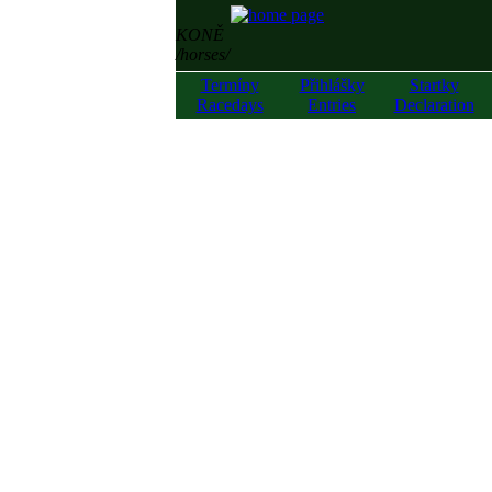
KONĚ
/horses/
Termíny
Přihlášky
Startky
Racedays
Entries
Declaration