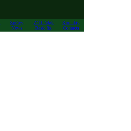
y
Zprávy
Zákl. údaje
Kontakty
News
Basic fig.
Contacts