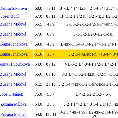
 Denisa Sikorová
60.0
7 / 11
B-krk-4 1/4-kr.hl.-2 1/4-3/4-3 3/4-1
Josef Borč
57.0
8 / 11
B-hl.-2-1 1/2-hl.-1/2-krk-3 1/2-1/2
 Zuzana Míčová
55.5
4 / 9
J-1 1/2-2-1/2-1/2-1-3/4-kr.hl.-
 Zuzana Míčová
57.0
6 / 9
J-1-3-2-1/2-3-1/2-1-dal.
Lenka Janatková
59.0
4 / 9
B-krk-1 1/4-3 1/4-2 1/4-1-1 1/4-1 
Lenka Janatková
61.0
1 / 7
J-2 1/4-hl.-nos-hl.-4 3/4-4 3/4
teřina Hlubučková
54.0
8 / 12
VL-6-2 1/4-3/4-1 1/2-1 1/4-2-1 
 Zuzana Míčová
55.0
6 / 10
J-3 1/4-1 1/2-1-kr.hl.-1/2-hl.-1 1/
 Zuzana Míčová
61.5
2 / 15
J-2 1/4-4-krk-1-2-1-krk-nos-3-1-1/
uboš Urbánek
75.0
5 / 7
L-4-2 1/2-2 1/2-7-5-6
 Zuzana Míčová
54.0
3 / 8
J-2-1 1/4-2 1/4-3 1/4-2 1/4-hl.-kr
J-2 3/4-hl.-1/2-1 1/2-krk-2 1/4-1/2
 Zuzana Míčová
54.0
11 / 11
1/2