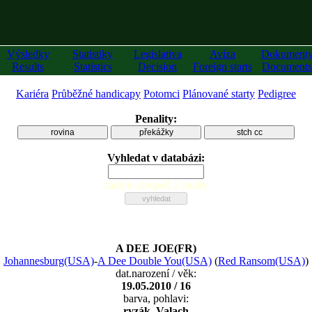
Výsledky
Statistiky
Legislativa
Avíza
Dokument
Results
Statistics
Decision
Foreign starts
Documents
Kariéra
Průběžné handicapy
Potomci
Plánované starty
Pedigree
Penality:
rovina
překážky
stch cc
Vyhledat v databázi:
zadejte alespoň 2 znaky
A DEE JOE(FR)
Johannesburg(USA)
-
A Dee Double You(USA)
(
Red Ransom(USA)
)
dat.narození / věk:
19.05.2010 / 16
barva, pohlavi:
ryzák, Valach