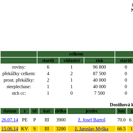
N
celkem
startů
vítězství
zisk
startů
roviny:
6
1
96 800
0
překážky celkem:
4
2
87 500
0
prout. překážky:
2
1
40 000
0
steeplechase:
1
1
40 000
0
stch cc:
1
0
7 500
0
Dostihová 
datum
z
td
kat
délka
jezdec
hm
26.07.14
PE
P
III
3900
ž. Josef Bartoš
70.0
6 
15.06.14
KV
S
III
3200
ž. Jaroslav Myška
66.5
1