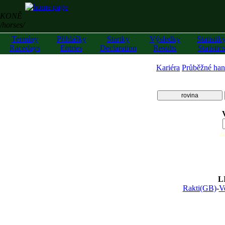
KONĚ
/horses/
Termíny
Přihlášky
Startky
Výsledky
Statistik
Racedays
Entries
Declaration
Results
Statistic
Kariéra
Průběžné han
rovina
z
L
Rakti(GB)
-
V