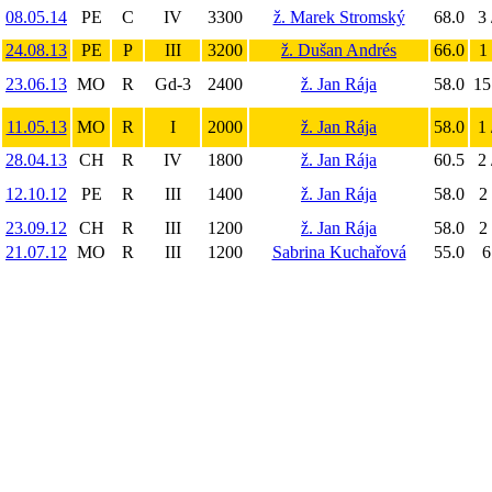
08.05.14
PE
C
IV
3300
ž. Marek Stromský
68.0
3 
24.08.13
PE
P
III
3200
ž. Dušan Andrés
66.0
1 
23.06.13
MO
R
Gd-3
2400
ž. Jan Rája
58.0
15
11.05.13
MO
R
I
2000
ž. Jan Rája
58.0
1 
28.04.13
CH
R
IV
1800
ž. Jan Rája
60.5
2 
12.10.12
PE
R
III
1400
ž. Jan Rája
58.0
2 
23.09.12
CH
R
III
1200
ž. Jan Rája
58.0
2 
21.07.12
MO
R
III
1200
Sabrina Kuchařová
55.0
6