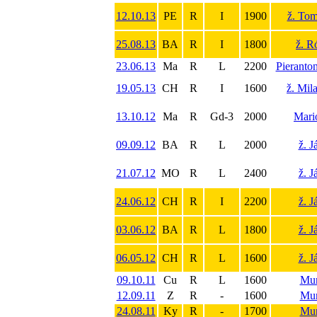
12.10.13
PE
R
I
1900
ž. To
25.08.13
BA
R
I
1800
ž. R
23.06.13
Ma
R
L
2200
Pieranto
19.05.13
CH
R
I
1600
ž. Mil
13.10.12
Ma
R
Gd-3
2000
Mari
09.09.12
BA
R
L
2000
ž. J
21.07.12
MO
R
L
2400
ž. J
24.06.12
CH
R
I
2200
ž. J
03.06.12
BA
R
L
1800
ž. J
06.05.12
CH
R
L
1600
ž. J
09.10.11
Cu
R
L
1600
Mur
12.09.11
Z
R
-
1600
Mur
24.08.11
Ky
R
-
1700
Mur