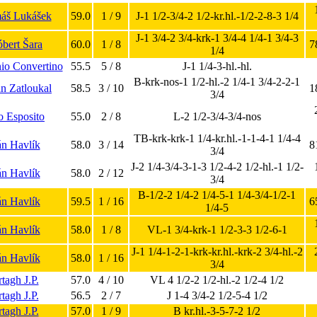
máš Lukášek
59.0
1 / 9
J-1 1/2-3/4-2 1/2-kr.hl.-1/2-2-8-3 1/4
J-1 3/4-2 3/4-krk-1 3/4-4 1/4-1 3/4-3
óbert Šara
60.0
1 / 8
7
1/4
nio Convertino
55.5
5 / 8
J-1 1/4-3-hl.-hl.
B-krk-nos-1 1/2-hl.-2 1/4-1 3/4-2-2-1
an Zatloukal
58.5
3 / 10
1
3/4
o Esposito
55.0
2 / 8
L-2 1/2-3/4-3/4-nos
TB-krk-krk-1 1/4-kr.hl.-1-1-4-1 1/4-4
án Havlík
58.0
3 / 14
8
3/4
J-2 1/4-3/4-3-1-3 1/2-4-2 1/2-hl.-1 1/2-
án Havlík
58.0
2 / 12
3/4
B-1/2-2 1/4-2 1/4-5-1 1/4-3/4-1/2-1
án Havlík
59.5
1 / 16
6
1/4-5
án Havlík
58.0
1 / 8
VL-1 3/4-krk-1 1/2-3-3 1/2-6-1
J-1 1/4-1-2-1-krk-kr.hl.-krk-2 3/4-hl.-2
án Havlík
58.0
1 / 16
3/4
tagh J.P.
57.0
4 / 10
VL 4 1/2-2 1/2-hl.-2 1/2-4 1/2
tagh J.P.
56.5
2 / 7
J 1-4 3/4-2 1/2-5-4 1/2
tagh J.P.
57.0
1 / 9
B kr.hl.-3-5-7-2 1/2