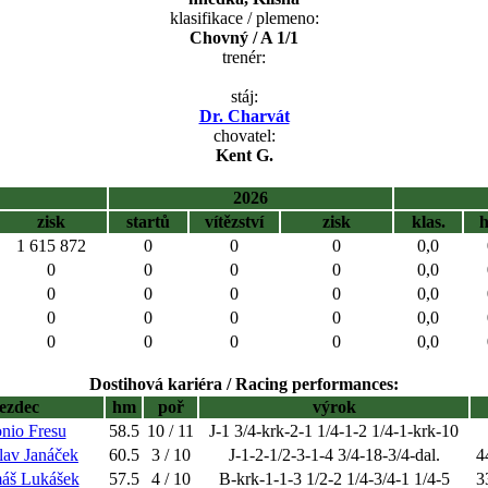
klasifikace / plemeno:
Chovný / A 1/1
trenér:
stáj:
Dr. Charvát
chovatel:
Kent G.
2026
zisk
startů
vítězství
zisk
klas.
1 615 872
0
0
0
0,0
0
0
0
0
0,0
0
0
0
0
0,0
0
0
0
0
0,0
0
0
0
0
0,0
Dostihová kariéra / Racing performances:
jezdec
hm
poř
výrok
nio Fresu
58.5
10 / 11
J-1 3/4-krk-2-1 1/4-1-2 1/4-1-krk-10
lav Janáček
60.5
3 / 10
J-1-2-1/2-3-1-4 3/4-18-3/4-dal.
4
máš Lukášek
57.5
4 / 10
B-krk-1-1-3 1/2-2 1/4-3/4-1 1/4-5
3