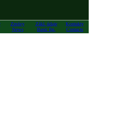
y
Zprávy
Zákl. údaje
Kontakty
News
Basic fig.
Contacts