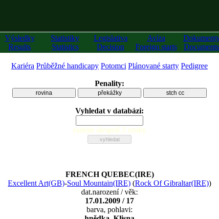
Výsledky
Statistiky
Legislativa
Avíza
Dokument
Results
Statistics
Decision
Foreign starts
Documents
Kariéra
Průběžné handicapy
Potomci
Plánované starty
Pedigree
Penality:
rovina
překážky
stch cc
Vyhledat v databázi:
zadejte alespoň 2 znaky
FRENCH QUEBEC(IRE)
Excellent Art(GB)
-
Soul Mountain(IRE)
(
Rock Of Gibraltar(IRE)
)
dat.narození / věk:
17.01.2009 / 17
barva, pohlavi:
hnědka, Klisna