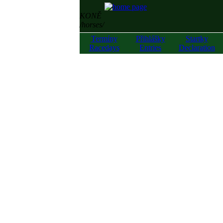
KONĚ
/horses/
Termíny
Přihlášky
Startky
Racedays
Entries
Declaration