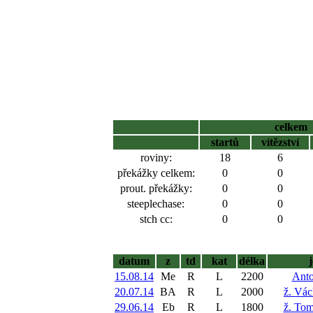
celkem
startů
vítězství
roviny:
18
6
překážky celkem:
0
0
prout. překážky:
0
0
steeplechase:
0
0
stch cc:
0
0
datum
z
td
kat
délka
15.08.14
Me
R
L
2200
Anto
20.07.14
BA
R
L
2000
ž. Vác
29.06.14
Eb
R
L
1800
ž. To