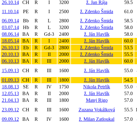
26.10.14
CH
R
I
3200
ž. Jan Rája
59.5
11.10.14
PE
R
I
2500
ž. Zdenko Šmida
61.0
06.09.14
Bb
R
L
2800
ž. Zdenko Šmida
58.5
03.07.14
Hb
R
L
3200
ž. Zdenko Šmida
58.0
08.06.14
BA
R
Gd-3
2400
ž. Ján Havlík
58.0
18.05.14
BA
R
I
2400
ž. Ján Havlík
60.0
26.10.13
Eb
R
Gd-3
2800
ž. Zdenko Šmida
53.5
20.10.13
BA
R
II
2000
ž. Zdenko Šmida
55.5
06.10.13
BA
R
III
2000
ž. Ján Havlík
60.0
15.09.13
CH
R
III
1600
ž. Ján Havlík
55.0
01.09.13
CH
R
III
1800
ž. Ján Havlík
54.5
18.08.13
SE
R
IV
1750
Nikola Petrlík
55.0
12.05.13
BA
R
II
2000
ž. Ján Havlík
57.0
21.04.13
BA
R
III
1800
Matej Rigo
57.0
23.09.12
CH
R
III
1600
Zuzana Vokálková
55.5
09.09.12
BA
R
IV
1600
ž. Milan Zatloukal
57.0