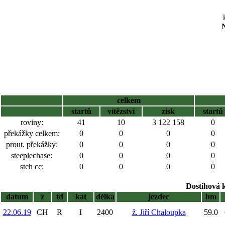
N
celkem
startů
vítězství
zisk
startů
roviny:
41
10
3 122 158
0
překážky celkem:
0
0
0
0
prout. překážky:
0
0
0
0
steeplechase:
0
0
0
0
stch cc:
0
0
0
0
Dostihová 
datum
z
td
kat
délka
jezdec
hm
22.06.19
CH
R
I
2400
ž. Jiří Chaloupka
59.0