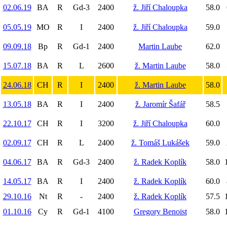
02.06.19
BA
R
Gd-3
2400
ž. Jiří Chaloupka
58.0
05.05.19
MO
R
I
2400
ž. Jiří Chaloupka
59.0
09.09.18
Bp
R
Gd-1
2400
Martin Laube
62.0
15.07.18
BA
R
L
2600
ž. Martin Laube
58.0
24.06.18
CH
R
I
2400
ž. Martin Laube
58.0
13.05.18
BA
R
I
2400
ž. Jaromír Šafář
58.5
22.10.17
CH
R
I
3200
ž. Jiří Chaloupka
60.0
02.09.17
CH
R
L
2400
ž. Tomáš Lukášek
59.0
04.06.17
BA
R
Gd-3
2400
ž. Radek Koplík
58.0
14.05.17
BA
R
I
2400
ž. Radek Koplík
60.0
29.10.16
Nt
R
-
2400
ž. Radek Koplík
57.5
01.10.16
Cy
R
Gd-1
4100
Gregory Benoist
58.0