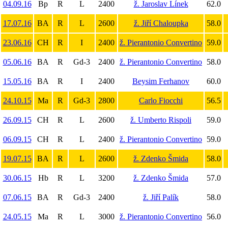
04.09.16
Bp
R
L
2400
ž. Jaroslav Línek
62.0
17.07.16
BA
R
L
2600
ž. Jiří Chaloupka
58.0
23.06.16
CH
R
I
2400
ž. Pierantonio Convertino
59.0
05.06.16
BA
R
Gd-3
2400
ž. Pierantonio Convertino
58.0
15.05.16
BA
R
I
2400
Beysim Ferhanov
60.0
24.10.15
Ma
R
Gd-3
2800
Carlo Fiocchi
56.5
26.09.15
CH
R
L
2600
ž. Umberto Rispoli
59.0
06.09.15
CH
R
L
2400
ž. Pierantonio Convertino
59.0
19.07.15
BA
R
L
2600
ž. Zdenko Šmida
58.0
30.06.15
Hb
R
L
3200
ž. Zdenko Šmida
57.0
07.06.15
BA
R
Gd-3
2400
ž. Jiří Palík
58.0
24.05.15
Ma
R
L
3000
ž. Pierantonio Convertino
56.0