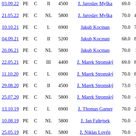
03.09.22
PE
C
II
4500
ž. Jaroslav Myška
69.0
21.05.22
PE
C
NL
5800
ž. Jaroslav Myška
70.0
4
10.10.21
PE
C
L
6900
Jakub Kocman
70.0
7
04.09.21
PE
C
II
5200
Jakub Kocman
68.0
8
26.06.21
PE
C
NL
5800
Jakub Kocman
70.0
22.05.21
PE
C
III
4400
ž. Marek Stromský
69.0
8
11.10.20
PE
C
L
6900
ž. Marek Stromský
70.0
8
29.08.20
PE
C
II
4500
ž. Marek Stromský
73.0
25.07.20
PE
C
NL
5800
ž. Marek Stromský
70.0
13.10.19
PE
C
L
6900
ž. Thomas Garner
70.0
2
10.08.19
PE
C
NL
5800
ž. Jan Faltejsek
70.0
25.05.19
PE
C
NL
5800
ž. Niklas Lovén
70.0