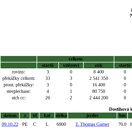
N
celkem
startů
vítězství
zisk
startů
roviny:
3
0
8 400
0
překážky celkem:
33
3
2 541 350
0
prout. překážky:
3
0
16 400
0
steeplechase:
4
1
80 750
0
stch cc:
26
2
2 444 200
0
Dostihová 
datum
z
td
kat
délka
jezdec
hm
09.10.22
PE
C
L
6900
ž. Thomas Garner
70.0
8