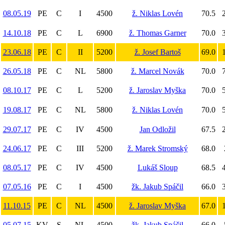
08.05.19
PE
C
I
4500
ž. Niklas Lovén
70.5
2
14.10.18
PE
C
L
6900
ž. Thomas Garner
70.0
3
23.06.18
PE
C
II
5200
ž. Josef Bartoš
69.0
1
26.05.18
PE
C
NL
5800
ž. Marcel Novák
70.0
7
08.10.17
PE
C
L
5200
ž. Jaroslav Myška
70.0
5
19.08.17
PE
C
NL
5800
ž. Niklas Lovén
70.0
5
29.07.17
PE
C
IV
4500
Jan Odložil
67.5
2
24.06.17
PE
C
III
5200
ž. Marek Stromský
68.0
08.05.17
PE
C
IV
4500
Lukáš Sloup
68.5
4
07.05.16
PE
C
I
4500
žk. Jakub Spáčil
66.0
3
11.10.15
PE
C
NL
4500
ž. Jaroslav Myška
67.0
1
05.07.15
KV
S
NL
4500
žk. Jakub Spáčil
66.0