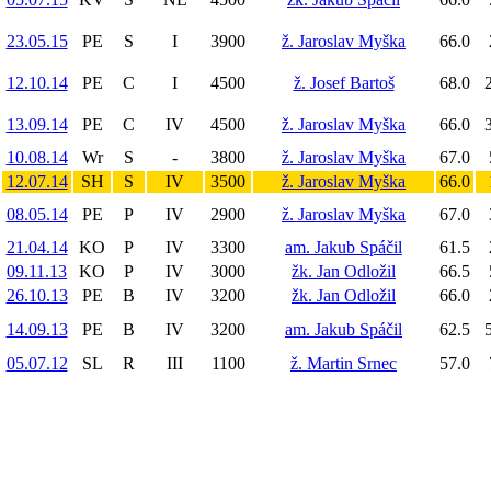
23.05.15
PE
S
I
3900
ž. Jaroslav Myška
66.0
12.10.14
PE
C
I
4500
ž. Josef Bartoš
68.0
2
13.09.14
PE
C
IV
4500
ž. Jaroslav Myška
66.0
3
10.08.14
Wr
S
-
3800
ž. Jaroslav Myška
67.0
12.07.14
SH
S
IV
3500
ž. Jaroslav Myška
66.0
08.05.14
PE
P
IV
2900
ž. Jaroslav Myška
67.0
21.04.14
KO
P
IV
3300
am. Jakub Spáčil
61.5
09.11.13
KO
P
IV
3000
žk. Jan Odložil
66.5
26.10.13
PE
B
IV
3200
žk. Jan Odložil
66.0
14.09.13
PE
B
IV
3200
am. Jakub Spáčil
62.5
5
05.07.12
SL
R
III
1100
ž. Martin Srnec
57.0