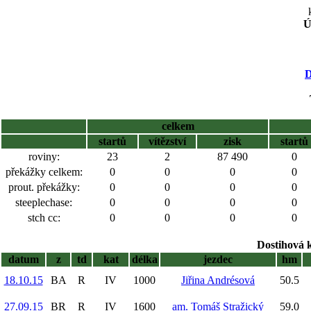
Ú
D
celkem
startů
vítězství
zisk
startů
roviny:
23
2
87 490
0
překážky celkem:
0
0
0
0
prout. překážky:
0
0
0
0
steeplechase:
0
0
0
0
stch cc:
0
0
0
0
Dostihová 
datum
z
td
kat
délka
jezdec
hm
18.10.15
BA
R
IV
1000
Jiřina Andrésová
50.5
27.09.15
BR
R
IV
1600
am. Tomáš Stražický
59.0