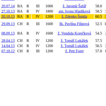
20.07.14
BA
R
III
1000
ž. Jaromír Šafář
58.0
27.10.13
BA
R
IV
1800
am. Ivona Hladíková
58.5
20.10.13
BA
R
IV
1200
ž. Zdenko Šmida
60.5
29.09.13
CH
R
III
1600
žk. Pavlína Filipová
52.5
1
08.09.13
BA
R
IV
1600
ž. Vendula Korečková
54.5
28.04.13
CH
R
IV
1200
ž. Tomáš Lukášek
57.5
14.04.13
CH
R
IV
1200
ž. Tomáš Lukášek
56.5
07.10.12
CH
R
III
1200
ž. Petr Foret
57.0