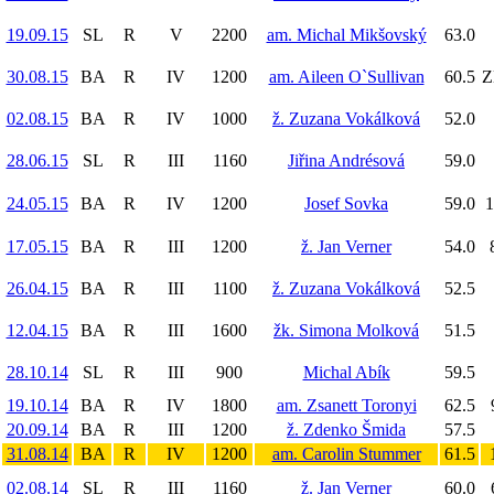
19.09.15
SL
R
V
2200
am. Michal Mikšovský
63.0
30.08.15
BA
R
IV
1200
am. Aileen O`Sullivan
60.5
Z
02.08.15
BA
R
IV
1000
ž. Zuzana Vokálková
52.0
28.06.15
SL
R
III
1160
Jiřina Andrésová
59.0
24.05.15
BA
R
IV
1200
Josef Sovka
59.0
1
17.05.15
BA
R
III
1200
ž. Jan Verner
54.0
26.04.15
BA
R
III
1100
ž. Zuzana Vokálková
52.5
12.04.15
BA
R
III
1600
žk. Simona Molková
51.5
28.10.14
SL
R
III
900
Michal Abík
59.5
19.10.14
BA
R
IV
1800
am. Zsanett Toronyi
62.5
20.09.14
BA
R
III
1200
ž. Zdenko Šmida
57.5
31.08.14
BA
R
IV
1200
am. Carolin Stummer
61.5
02.08.14
SL
R
III
1160
ž. Jan Verner
60.0