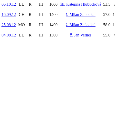
06.10.12
LL
R
III
1600
žk. Kateřina Hlubučková
53.5
16.09.12
CH
R
III
1400
ž. Milan Zatloukal
57.0
1
25.08.12
MO
R
III
1400
ž. Milan Zatloukal
58.0
1
04.08.12
LL
R
III
1300
ž. Jan Verner
55.0