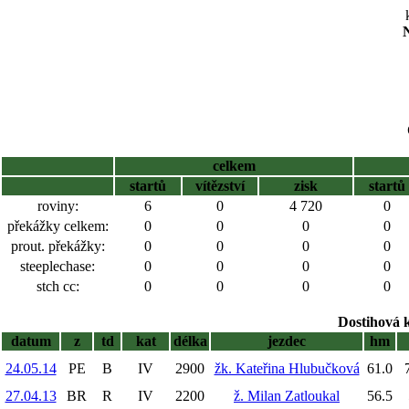
N
celkem
startů
vítězství
zisk
startů
roviny:
6
0
4 720
0
překážky celkem:
0
0
0
0
prout. překážky:
0
0
0
0
steeplechase:
0
0
0
0
stch cc:
0
0
0
0
Dostihová 
datum
z
td
kat
délka
jezdec
hm
24.05.14
PE
B
IV
2900
žk. Kateřina Hlubučková
61.0
27.04.13
BR
R
IV
2200
ž. Milan Zatloukal
56.5