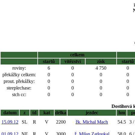
N
celkem
startů
vítězství
zisk
startů
roviny:
6
0
4 750
0
překážky celkem:
0
0
0
0
prout. překážky:
0
0
0
0
steeplechase:
0
0
0
0
stch cc:
0
0
0
0
Dostihová 
datum
z
td
kat
délka
jezdec
hm
p
15.09.12
SL
R
V
2200
žk. Michal Mach
54.5
3 /
01.09.12
NE
R
V
3000
ž. Milan Zatloukal
58.0
6 /