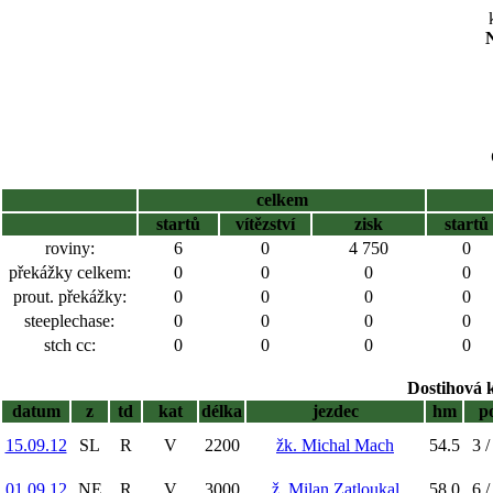
N
celkem
startů
vítězství
zisk
startů
roviny:
6
0
4 750
0
překážky celkem:
0
0
0
0
prout. překážky:
0
0
0
0
steeplechase:
0
0
0
0
stch cc:
0
0
0
0
Dostihová 
datum
z
td
kat
délka
jezdec
hm
p
15.09.12
SL
R
V
2200
žk. Michal Mach
54.5
3 /
01.09.12
NE
R
V
3000
ž. Milan Zatloukal
58.0
6 /