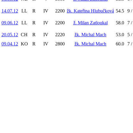
14.07.12
LL
R
IV
2200
žk. Kateřina Hlubučková
54.5
9 /
09.06.12
LL
R
IV
2200
ž. Milan Zatloukal
58.0
7 /
20.05.12
CH
R
IV
2220
žk. Michal Mach
53.0
5 /
09.04.12
KO
R
IV
2800
žk. Michal Mach
60.0
7 /