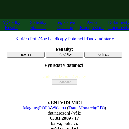
Výsledky
Statistiky
Legislativa
Avíza
Dokument
Results
Statistics
Decision
Foreign starts
Documents
Kariéra
Průběžné handicapy
Potomci
Plánované starty
Penality:
rovina
překážky
stch cc
Vyhledat v databázi:
zadejte alespoň 2 znaky
VENI VIDI VICI
Magnus(POL)
-
Widama
(
Dara Monarch(GB)
)
dat.narození / věk:
03.01.2009 / 17
barva, pohlavi:
hnědák, Valach