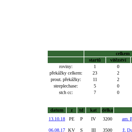
celkem
startů
vítězství
roviny:
1
0
překážky celkem:
23
2
prout. překážky:
11
2
steeplechase:
5
0
stch cc:
7
0
datum
z
td
kat
délka
13.10.18
PE
P
IV
3200
am. P
06.08.17
KV
S
III
3500
ž. D