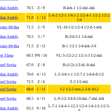
ušan Andrés
70.5
Z / 9
B-krk-1 1/2-dal.-dal.
L-6-2 1/2-1 1/4-1-2 1/2-4-1 1/2-2 1/2-2
ušan Andrés
71.0
1 / 12
1/4
roslav Myška
71.5
2 / 9
VL-10-1/2-1/2-4 1/2-6-1-krk
ušan Andrés
70.5
3 / 7
B-3/4-5-1 1/4-dal.
roslav Myška
71.5
Z / 11
B-1 1/2-1 1/4-krk-3-9
etr Tůma
69.5
PN / 16
VL-5-1/2-2-2 1/2-3-3 1/2-dal.
Josef Sovka
67.0
Z / 8
B-(1/2)-1/2-hl.-8-dal.
ušan Andrés
70.0
4 / 13
L-5-3/4-1-1 1/2-7-2 1/4-6-8-1/2
Josef Sovka
72.5
Z / 6
Z-3 1/2-dal.
Josef Sovka
68.0
1 / 11
J-2 1/2-5-nos-2-3-8-10-2
Josef Sovka
68.5
4 / 11
L-9-1/2-3/4-6-10-dal.-7-dal.-krk
L-7-1 1/4-4-1-12-3 1/2-4 1/4-1/2-1/2-5-
ušan Andrés
65.5
9 / 16
6