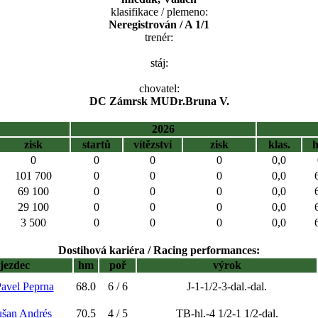
klasifikace / plemeno:
Neregistrován / A 1/1
trenér:
stáj:
chovatel:
DC Zámrsk MUDr.Bruna V.
2026
zisk
startů
vítězství
zisk
klas.
0
0
0
0
0,0
101 700
0
0
0
0,0
69 100
0
0
0
0,0
29 100
0
0
0
0,0
3 500
0
0
0
0,0
Dostihová kariéra / Racing performances:
jezdec
hm
poř
výrok
avel Peprna
68.0
6 / 6
J-1-1/2-3-dal.-dal.
ušan Andrés
70.5
4 / 5
TB-hl.-4 1/2-1 1/2-dal.