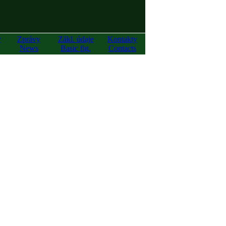
y
Zprávy
Zákl. údaje
Kontakty
News
Basic fig.
Contacts