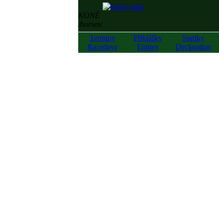
KONĚ
/horses/
Termíny
Přihlášky
Startky
Racedays
Entries
Declaration