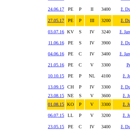
24.06.17
PE
P
II
3400
ž. D
27.05.17
PE
P
III
3200
ž. D
03.07.16
KV
S
IV
3240
ž. Ja
11.06.16
PE
S
IV
3900
ž. D
04.06.16
PE
C
IV
3400
ž. Ja
21.05.16
PE
C
V
3300
P
10.10.15
PE
P
NL
4100
ž. 
13.09.15
CH
P
IV
3300
ž. D
23.08.15
NE
S
V
3600
ž. 
01.08.15
KO
P
V
3300
ž. 
06.07.15
LL
P
V
3200
ž. 
23.05.15
PE
C
IV
3400
ž. D